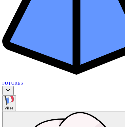
FUTURES
Villes