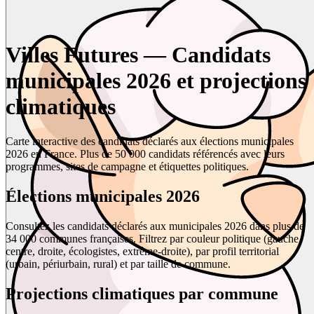
Villes Futures — Candidats
municipales 2026 et projections
climatiques
Carte interactive des candidats déclarés aux élections municipales
2026 en France. Plus de 50 000 candidats référencés avec leurs
programmes, sites de campagne et étiquettes politiques.
Élections municipales 2026
Consultez les candidats déclarés aux municipales 2026 dans plus de
34 000 communes françaises. Filtrez par couleur politique (gauche,
centre, droite, écologistes, extrême-droite), par profil territorial
(urbain, périurbain, rural) et par taille de commune.
Projections climatiques par commune