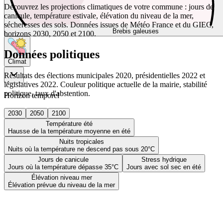
Découvrez les projections climatiques de votre commune : jours de
canicule, température estivale, élévation du niveau de la mer,
sécheresses des sols. Données issues de Météo France et du GIEC,
Brebis galeuses
horizons 2030, 2050 et 2100.
Données politiques
Climat
Résultats des élections municipales 2020, présidentielles 2022 et
législatives 2022. Couleur politique actuelle de la mairie, stabilité
politique, taux d'abstention.
Horizon temporel
2030
2050
2100
Température été
Hausse de la température moyenne en été
Nuits tropicales
Nuits où la température ne descend pas sous 20°C
Jours de canicule
Stress hydrique
Jours où la température dépasse 35°C
Jours avec sol sec en été
Élévation niveau mer
Élévation prévue du niveau de la mer