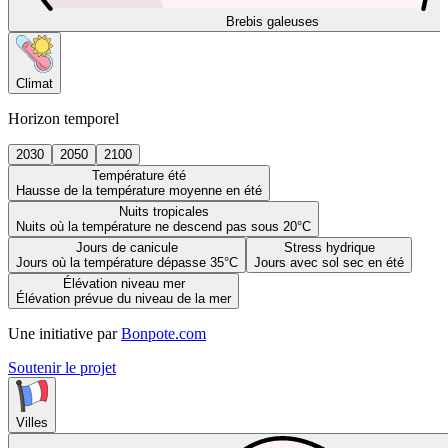
Brebis galeuses
Climat
Horizon temporel
2030
2050
2100
Température été
Hausse de la température moyenne en été
Nuits tropicales
Nuits où la température ne descend pas sous 20°C
Jours de canicule
Stress hydrique
Jours où la température dépasse 35°C
Jours avec sol sec en été
Élévation niveau mer
Élévation prévue du niveau de la mer
Une initiative par
Bonpote.com
Soutenir le projet
Villes