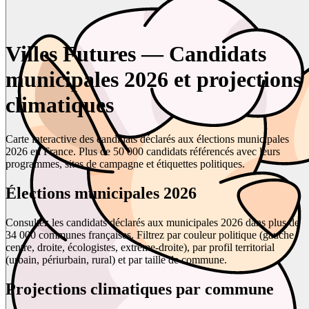
Villes Futures — Candidats
municipales 2026 et projections
climatiques
Carte interactive des candidats déclarés aux élections municipales
2026 en France. Plus de 50 000 candidats référencés avec leurs
programmes, sites de campagne et étiquettes politiques.
Élections municipales 2026
Consultez les candidats déclarés aux municipales 2026 dans plus de
34 000 communes françaises. Filtrez par couleur politique (gauche,
centre, droite, écologistes, extrême-droite), par profil territorial
(urbain, périurbain, rural) et par taille de commune.
Projections climatiques par commune