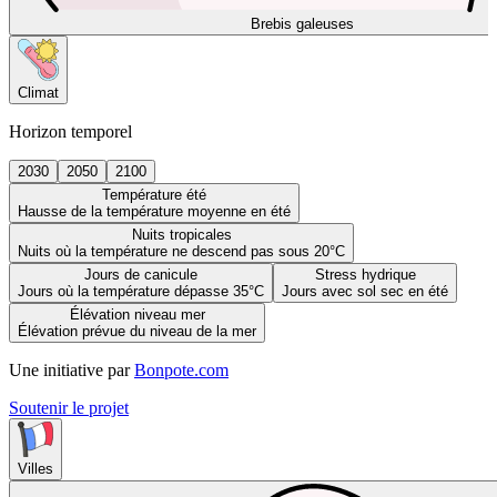
Brebis galeuses
Climat
Horizon temporel
2030
2050
2100
Température été
Hausse de la température moyenne en été
Nuits tropicales
Nuits où la température ne descend pas sous 20°C
Jours de canicule
Stress hydrique
Jours où la température dépasse 35°C
Jours avec sol sec en été
Élévation niveau mer
Élévation prévue du niveau de la mer
Une initiative par
Bonpote.com
Soutenir le projet
Villes