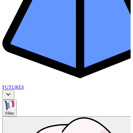
FUTURES
Villes