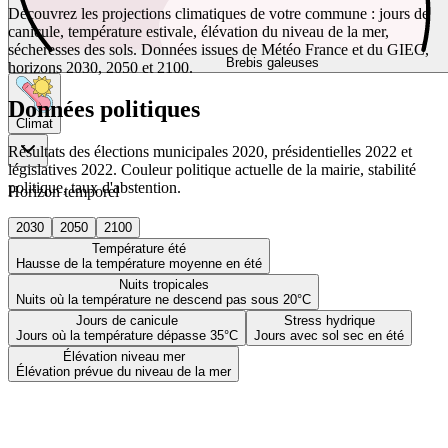
Découvrez les projections climatiques de votre commune : jours de
canicule, température estivale, élévation du niveau de la mer,
sécheresses des sols. Données issues de Météo France et du GIEC,
Brebis galeuses
horizons 2030, 2050 et 2100.
Données politiques
Climat
Résultats des élections municipales 2020, présidentielles 2022 et
législatives 2022. Couleur politique actuelle de la mairie, stabilité
politique, taux d'abstention.
Horizon temporel
2030
2050
2100
Température été
Hausse de la température moyenne en été
Nuits tropicales
Nuits où la température ne descend pas sous 20°C
Jours de canicule
Stress hydrique
Jours où la température dépasse 35°C
Jours avec sol sec en été
Élévation niveau mer
Élévation prévue du niveau de la mer