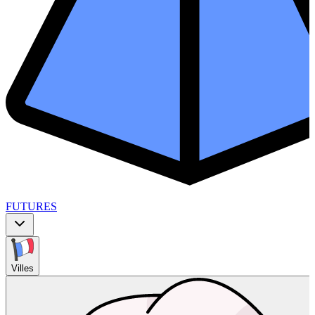
FUTURES
Villes