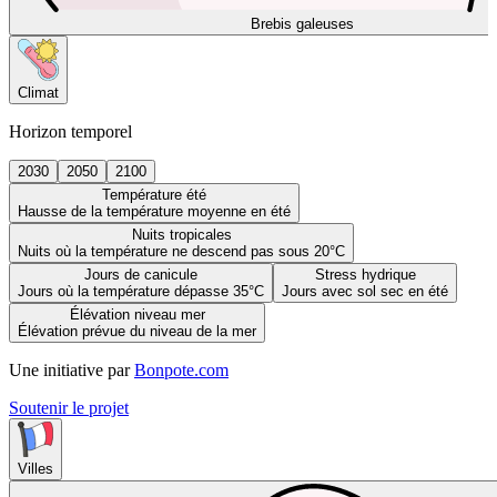
Brebis galeuses
Climat
Horizon temporel
2030
2050
2100
Température été
Hausse de la température moyenne en été
Nuits tropicales
Nuits où la température ne descend pas sous 20°C
Jours de canicule
Stress hydrique
Jours où la température dépasse 35°C
Jours avec sol sec en été
Élévation niveau mer
Élévation prévue du niveau de la mer
Une initiative par
Bonpote.com
Soutenir le projet
Villes