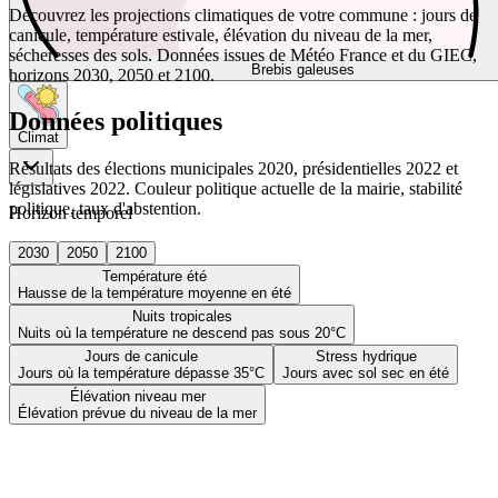
Découvrez les projections climatiques de votre commune : jours de
canicule, température estivale, élévation du niveau de la mer,
sécheresses des sols. Données issues de Météo France et du GIEC,
Brebis galeuses
horizons 2030, 2050 et 2100.
Données politiques
Climat
Résultats des élections municipales 2020, présidentielles 2022 et
législatives 2022. Couleur politique actuelle de la mairie, stabilité
politique, taux d'abstention.
Horizon temporel
2030
2050
2100
Température été
Hausse de la température moyenne en été
Nuits tropicales
Nuits où la température ne descend pas sous 20°C
Jours de canicule
Stress hydrique
Jours où la température dépasse 35°C
Jours avec sol sec en été
Élévation niveau mer
Élévation prévue du niveau de la mer