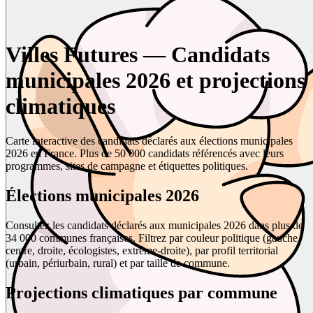
Villes Futures — Candidats
municipales 2026 et projections
climatiques
Carte interactive des candidats déclarés aux élections municipales
2026 en France. Plus de 50 000 candidats référencés avec leurs
programmes, sites de campagne et étiquettes politiques.
Élections municipales 2026
Consultez les candidats déclarés aux municipales 2026 dans plus de
34 000 communes françaises. Filtrez par couleur politique (gauche,
centre, droite, écologistes, extrême-droite), par profil territorial
(urbain, périurbain, rural) et par taille de commune.
Projections climatiques par commune