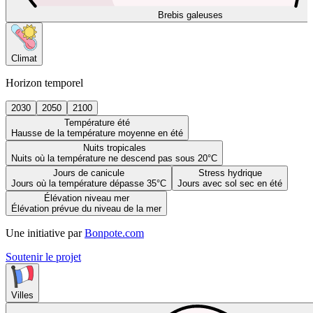
Brebis galeuses
Climat
Horizon temporel
2030
2050
2100
Température été
Hausse de la température moyenne en été
Nuits tropicales
Nuits où la température ne descend pas sous 20°C
Jours de canicule
Stress hydrique
Jours où la température dépasse 35°C
Jours avec sol sec en été
Élévation niveau mer
Élévation prévue du niveau de la mer
Une initiative par
Bonpote.com
Soutenir le projet
Villes