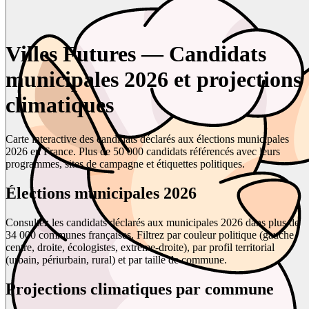
Villes Futures — Candidats
municipales 2026 et projections
climatiques
Carte interactive des candidats déclarés aux élections municipales
2026 en France. Plus de 50 000 candidats référencés avec leurs
programmes, sites de campagne et étiquettes politiques.
Élections municipales 2026
Consultez les candidats déclarés aux municipales 2026 dans plus de
34 000 communes françaises. Filtrez par couleur politique (gauche,
centre, droite, écologistes, extrême-droite), par profil territorial
(urbain, périurbain, rural) et par taille de commune.
Projections climatiques par commune