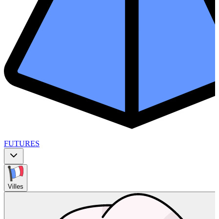
FUTURES
Villes