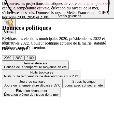
Découvrez les projections climatiques de votre commune : jours de
canicule, température estivale, élévation du niveau de la mer,
sécheresses des sols. Données issues de Météo France et du GIEC,
Brebis galeuses
horizons 2030, 2050 et 2100.
Données politiques
Climat
Résultats des élections municipales 2020, présidentielles 2022 et
législatives 2022. Couleur politique actuelle de la mairie, stabilité
politique, taux d'abstention.
Horizon temporel
2030
2050
2100
Température été
Hausse de la température moyenne en été
Nuits tropicales
Nuits où la température ne descend pas sous 20°C
Jours de canicule
Stress hydrique
Jours où la température dépasse 35°C
Jours avec sol sec en été
Élévation niveau mer
Élévation prévue du niveau de la mer