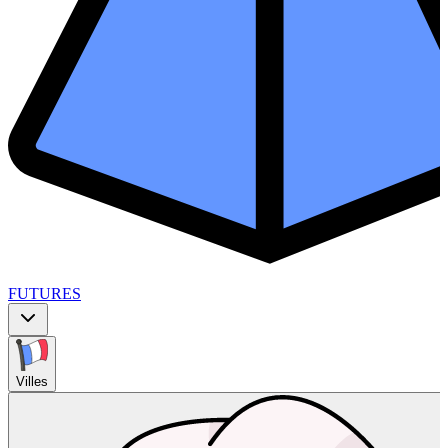
FUTURES
Villes