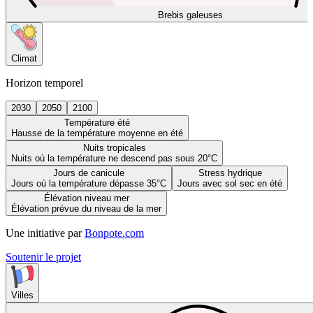
Brebis galeuses
Climat
Horizon temporel
2030
2050
2100
Température été
Hausse de la température moyenne en été
Nuits tropicales
Nuits où la température ne descend pas sous 20°C
Jours de canicule
Stress hydrique
Jours où la température dépasse 35°C
Jours avec sol sec en été
Élévation niveau mer
Élévation prévue du niveau de la mer
Une initiative par
Bonpote.com
Soutenir le projet
Villes