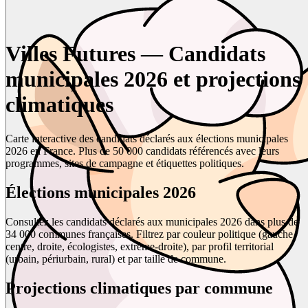
Villes Futures — Candidats
municipales 2026 et projections
climatiques
Carte interactive des candidats déclarés aux élections municipales
2026 en France. Plus de 50 000 candidats référencés avec leurs
programmes, sites de campagne et étiquettes politiques.
Élections municipales 2026
Consultez les candidats déclarés aux municipales 2026 dans plus de
34 000 communes françaises. Filtrez par couleur politique (gauche,
centre, droite, écologistes, extrême-droite), par profil territorial
(urbain, périurbain, rural) et par taille de commune.
Projections climatiques par commune