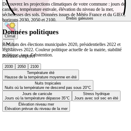
Découvrez les projections climatiques de votre commune : jours de
canicule, température estivale, élévation du niveau de la mer,
sécheresses des sols. Données issues de Météo France et du GIEC,
Brebis galeuses
horizons 2030, 2050 et 2100.
Données politiques
Climat
Résultats des élections municipales 2020, présidentielles 2022 et
législatives 2022. Couleur politique actuelle de la mairie, stabilité
politique, taux d'abstention.
Horizon temporel
2030
2050
2100
Température été
Hausse de la température moyenne en été
Nuits tropicales
Nuits où la température ne descend pas sous 20°C
Jours de canicule
Stress hydrique
Jours où la température dépasse 35°C
Jours avec sol sec en été
Élévation niveau mer
Élévation prévue du niveau de la mer