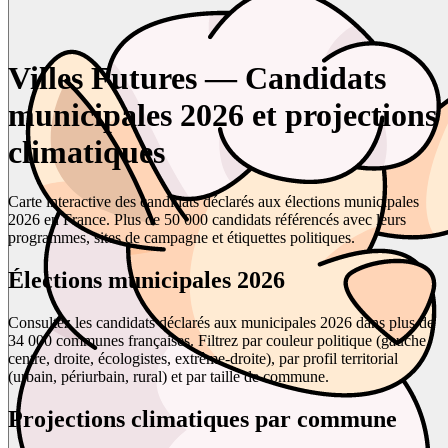
Villes Futures — Candidats
municipales 2026 et projections
climatiques
Carte interactive des candidats déclarés aux élections municipales
2026 en France. Plus de 50 000 candidats référencés avec leurs
programmes, sites de campagne et étiquettes politiques.
Élections municipales 2026
Consultez les candidats déclarés aux municipales 2026 dans plus de
34 000 communes françaises. Filtrez par couleur politique (gauche,
centre, droite, écologistes, extrême-droite), par profil territorial
(urbain, périurbain, rural) et par taille de commune.
Projections climatiques par commune