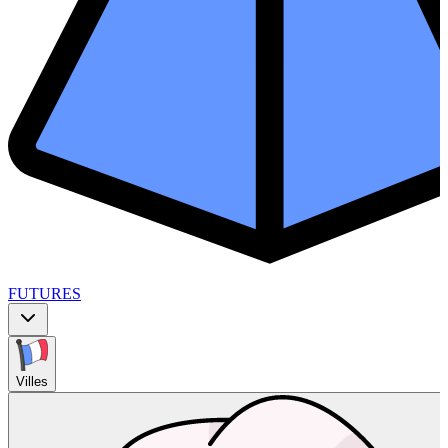
FUTURES
Villes