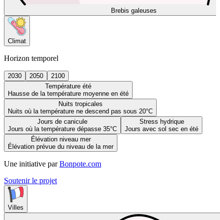
Brebis galeuses
Climat
Horizon temporel
2030
2050
2100
Température été
Hausse de la température moyenne en été
Nuits tropicales
Nuits où la température ne descend pas sous 20°C
Jours de canicule
Stress hydrique
Jours où la température dépasse 35°C
Jours avec sol sec en été
Élévation niveau mer
Élévation prévue du niveau de la mer
Une initiative par
Bonpote.com
Soutenir le projet
Villes