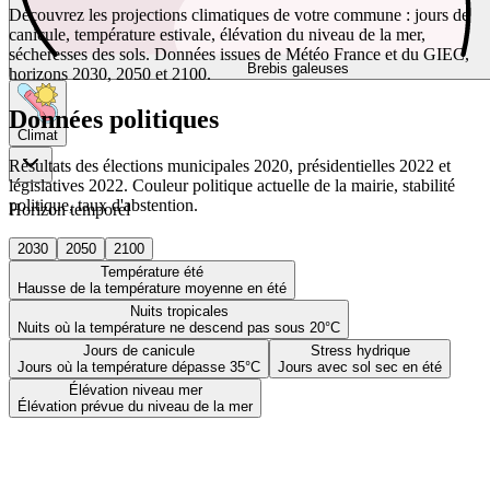
Découvrez les projections climatiques de votre commune : jours de
canicule, température estivale, élévation du niveau de la mer,
sécheresses des sols. Données issues de Météo France et du GIEC,
Brebis galeuses
horizons 2030, 2050 et 2100.
Données politiques
Climat
Résultats des élections municipales 2020, présidentielles 2022 et
législatives 2022. Couleur politique actuelle de la mairie, stabilité
politique, taux d'abstention.
Horizon temporel
2030
2050
2100
Température été
Hausse de la température moyenne en été
Nuits tropicales
Nuits où la température ne descend pas sous 20°C
Jours de canicule
Stress hydrique
Jours où la température dépasse 35°C
Jours avec sol sec en été
Élévation niveau mer
Élévation prévue du niveau de la mer