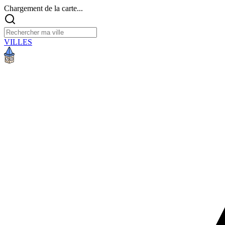
Chargement de la carte...
VILLES