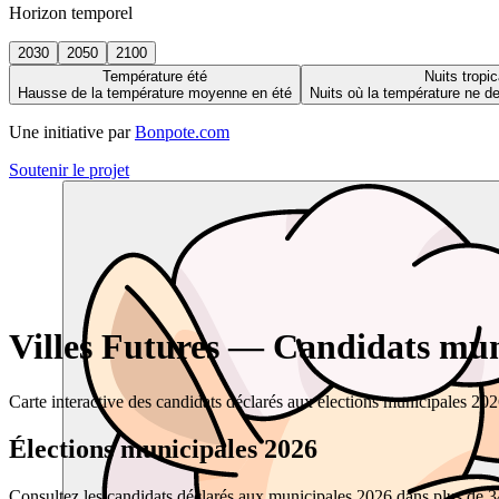
Horizon temporel
2030
2050
2100
Température été
Nuits tropic
Hausse de la température moyenne en été
Nuits où la température ne 
Une initiative par
Bonpote.com
Soutenir le projet
Villes Futures — Candidats muni
Carte interactive des candidats déclarés aux élections municipales 20
Élections municipales 2026
Consultez les candidats déclarés aux municipales 2026 dans plus de 34 0