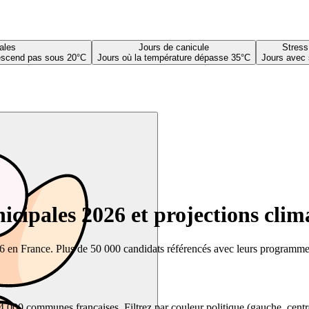
ales
Jours de canicule
Stress
descend pas sous 20°C
Jours où la température dépasse 35°C
Jours avec 
cipales 2026 et projections clim
26 en France. Plus de 50 000 candidats référencés avec leurs programmes,
00 communes françaises. Filtrez par couleur politique (gauche, centre, dr