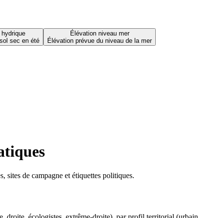
 hydrique
Élévation niveau mer
sol sec en été
Élévation prévue du niveau de la mer
atiques
 sites de campagne et étiquettes politiques.
oite, écologistes, extrême-droite), par profil territorial (urbain,