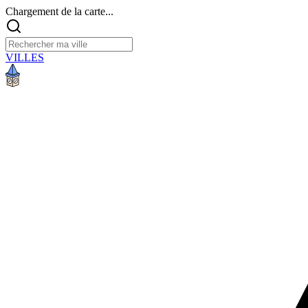
Chargement de la carte...
VILLES