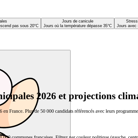
ales
Jours de canicule
Stress
descend pas sous 20°C
Jours où la température dépasse 35°C
Jours avec 
cipales 2026 et projections clim
26 en France. Plus de 50 000 candidats référencés avec leurs programmes,
00 communes françaises. Filtrez par couleur politique (gauche, centre, dr