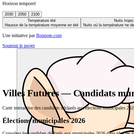
Horizon temporel
2030
2050
2100
Température été
Nuits tropic
Hausse de la température moyenne en été
Nuits où la température ne 
Une initiative par
Bonpote.com
Soutenir le projet
Villes Futures — Candidats muni
Carte interactive des candidats déclarés aux élections municipales 20
Élections municipales 2026
Consultez les candidats déclarés aux municipales 2026 dans plus de 34 0