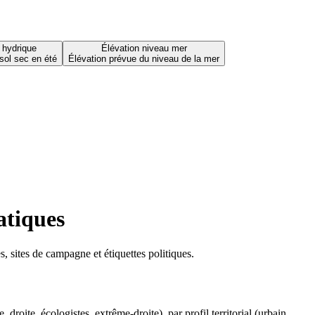
 hydrique
Élévation niveau mer
sol sec en été
Élévation prévue du niveau de la mer
atiques
 sites de campagne et étiquettes politiques.
oite, écologistes, extrême-droite), par profil territorial (urbain,