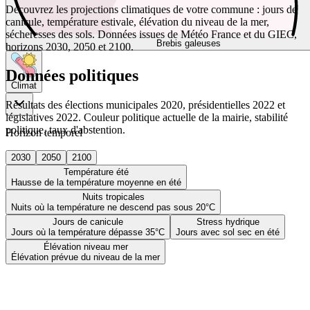
Découvrez les projections climatiques de votre commune : jours de
canicule, température estivale, élévation du niveau de la mer,
sécheresses des sols. Données issues de Météo France et du GIEC,
Brebis galeuses
horizons 2030, 2050 et 2100.
Données politiques
Climat
Résultats des élections municipales 2020, présidentielles 2022 et
législatives 2022. Couleur politique actuelle de la mairie, stabilité
politique, taux d'abstention.
Horizon temporel
2030
2050
2100
Température été
Hausse de la température moyenne en été
Nuits tropicales
Nuits où la température ne descend pas sous 20°C
Jours de canicule
Stress hydrique
Jours où la température dépasse 35°C
Jours avec sol sec en été
Élévation niveau mer
Élévation prévue du niveau de la mer