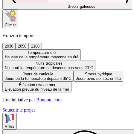
Brebis galeuses
Climat
Horizon temporel
2030
2050
2100
Température été
Hausse de la température moyenne en été
Nuits tropicales
Nuits où la température ne descend pas sous 20°C
Jours de canicule
Stress hydrique
Jours où la température dépasse 35°C
Jours avec sol sec en été
Élévation niveau mer
Élévation prévue du niveau de la mer
Une initiative par
Bonpote.com
Soutenir le projet
Villes