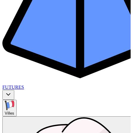
FUTURES
Villes