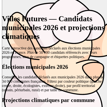
Villes Futures — Candidats
municipales 2026 et projections
climatiques
Carte interactive des candidats déclarés aux élections municipales
2026 en France. Plus de 50 000 candidats référencés avec leurs
programmes, sites de campagne et étiquettes politiques.
Élections municipales 2026
Consultez les candidats déclarés aux municipales 2026 dans plus de
34 000 communes françaises. Filtrez par couleur politique (gauche,
centre, droite, écologistes, extrême-droite), par profil territorial
(urbain, périurbain, rural) et par taille de commune.
Projections climatiques par commune