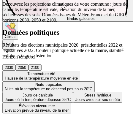
Découvrez les projections climatiques de votre commune : jours de
canicule, température estivale, élévation du niveau de la mer,
sécheresses des sols. Données issues de Météo France et du GIEC,
Brebis galeuses
horizons 2030, 2050 et 2100.
Données politiques
Climat
Résultats des élections municipales 2020, présidentielles 2022 et
législatives 2022. Couleur politique actuelle de la mairie, stabilité
politique, taux d'abstention.
Horizon temporel
2030
2050
2100
Température été
Hausse de la température moyenne en été
Nuits tropicales
Nuits où la température ne descend pas sous 20°C
Jours de canicule
Stress hydrique
Jours où la température dépasse 35°C
Jours avec sol sec en été
Élévation niveau mer
Élévation prévue du niveau de la mer