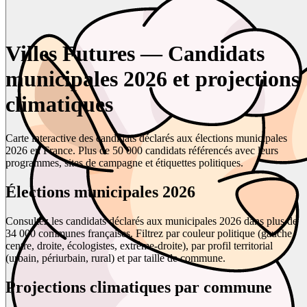
Villes Futures — Candidats
municipales 2026 et projections
climatiques
Carte interactive des candidats déclarés aux élections municipales
2026 en France. Plus de 50 000 candidats référencés avec leurs
programmes, sites de campagne et étiquettes politiques.
Élections municipales 2026
Consultez les candidats déclarés aux municipales 2026 dans plus de
34 000 communes françaises. Filtrez par couleur politique (gauche,
centre, droite, écologistes, extrême-droite), par profil territorial
(urbain, périurbain, rural) et par taille de commune.
Projections climatiques par commune