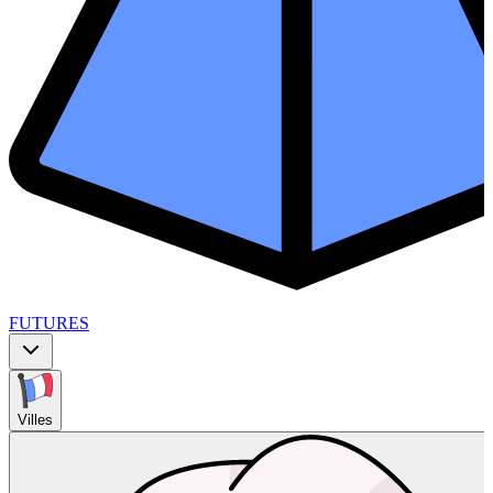
FUTURES
Villes