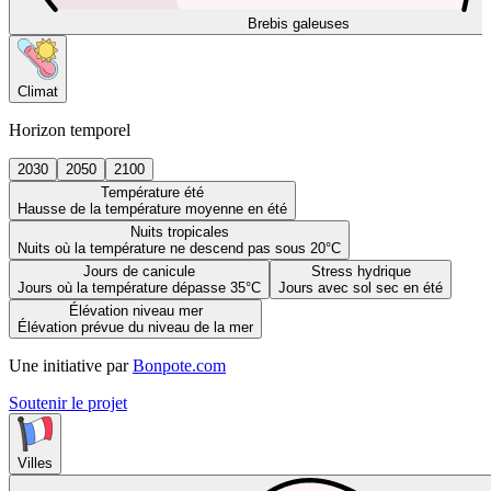
Brebis galeuses
Climat
Horizon temporel
2030
2050
2100
Température été
Hausse de la température moyenne en été
Nuits tropicales
Nuits où la température ne descend pas sous 20°C
Jours de canicule
Stress hydrique
Jours où la température dépasse 35°C
Jours avec sol sec en été
Élévation niveau mer
Élévation prévue du niveau de la mer
Une initiative par
Bonpote.com
Soutenir le projet
Villes