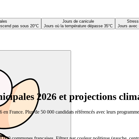
ales
Jours de canicule
Stress
descend pas sous 20°C
Jours où la température dépasse 35°C
Jours avec 
cipales 2026 et projections clim
26 en France. Plus de 50 000 candidats référencés avec leurs programmes,
00 communes françaises. Filtrez par couleur politique (gauche, centre, dr