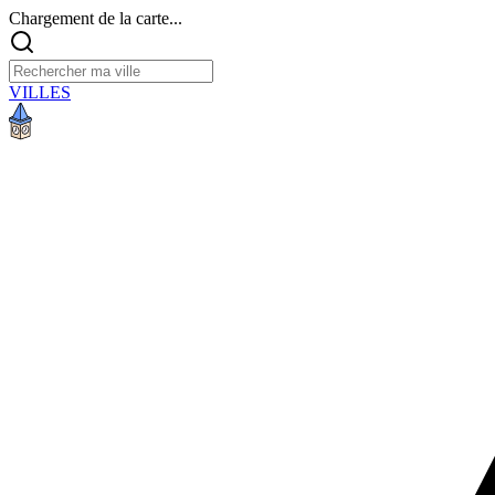
Chargement de la carte...
VILLES