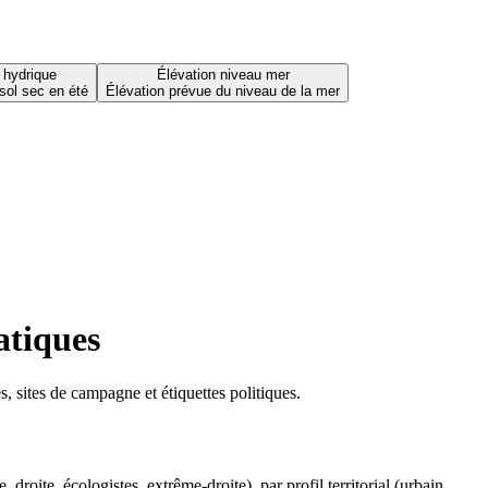
 hydrique
Élévation niveau mer
sol sec en été
Élévation prévue du niveau de la mer
atiques
 sites de campagne et étiquettes politiques.
oite, écologistes, extrême-droite), par profil territorial (urbain,