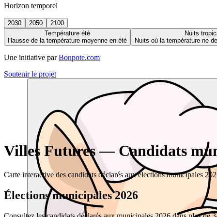
Horizon temporel
2030
2050
2100
Température été
Nuits tropic
Hausse de la température moyenne en été
Nuits où la température ne 
Une initiative par
Bonpote.com
Soutenir le projet
Villes Futures — Candidats muni
Carte interactive des candidats déclarés aux élections municipales 20
Élections municipales 2026
Consultez les candidats déclarés aux municipales 2026 dans plus de 34 0