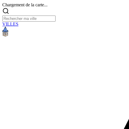
Chargement de la carte...
VILLES