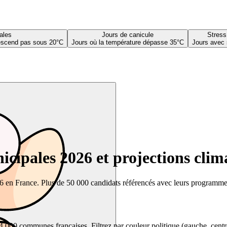
ales
Jours de canicule
Stress
descend pas sous 20°C
Jours où la température dépasse 35°C
Jours avec 
cipales 2026 et projections clim
26 en France. Plus de 50 000 candidats référencés avec leurs programmes,
00 communes françaises. Filtrez par couleur politique (gauche, centre, dr