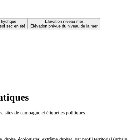
 hydrique
Élévation niveau mer
sol sec en été
Élévation prévue du niveau de la mer
atiques
 sites de campagne et étiquettes politiques.
oite, écologistes, extrême-droite), par profil territorial (urbain,