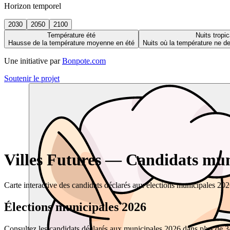
Horizon temporel
2030
2050
2100
Température été
Nuits tropic
Hausse de la température moyenne en été
Nuits où la température ne 
Une initiative par
Bonpote.com
Soutenir le projet
Villes Futures — Candidats muni
Carte interactive des candidats déclarés aux élections municipales 20
Élections municipales 2026
Consultez les candidats déclarés aux municipales 2026 dans plus de 34 0