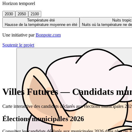
Horizon temporel
2030
2050
2100
Température été
Nuits tropic
Hausse de la température moyenne en été
Nuits où la température ne 
Une initiative par
Bonpote.com
Soutenir le projet
Villes Futures — Candidats muni
Carte interactive des candidats déclarés aux élections municipales 20
Élections municipales 2026
Consultez les candidats déclarés aux municipales 2026 dans plus de 34 0