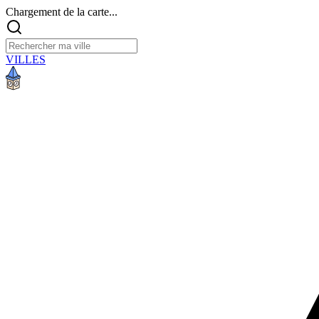
Chargement de la carte...
VILLES