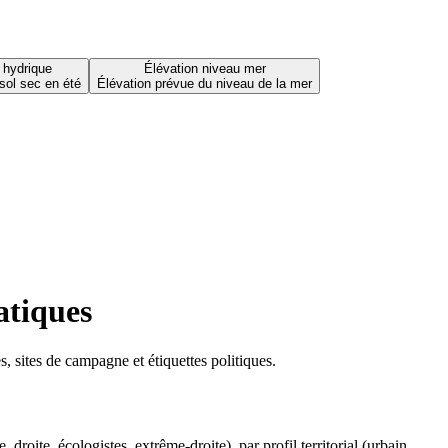
 hydrique
Élévation niveau mer
sol sec en été
Élévation prévue du niveau de la mer
atiques
 sites de campagne et étiquettes politiques.
oite, écologistes, extrême-droite), par profil territorial (urbain,