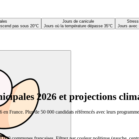
ales
Jours de canicule
Stress
descend pas sous 20°C
Jours où la température dépasse 35°C
Jours avec 
cipales 2026 et projections clim
26 en France. Plus de 50 000 candidats référencés avec leurs programmes,
00 communes françaises. Filtrez par couleur politique (gauche, centre, dr