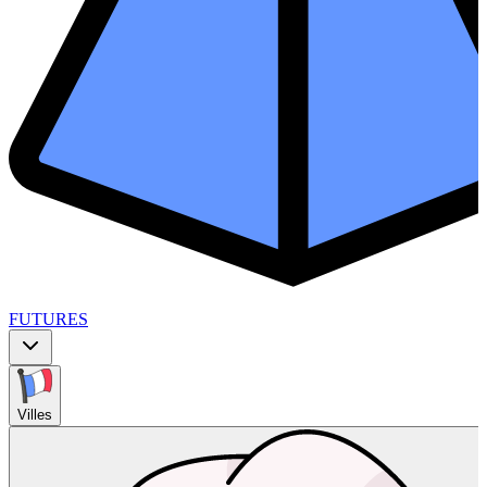
FUTURES
Villes