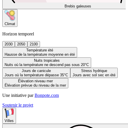
Brebis galeuses
Climat
Horizon temporel
2030
2050
2100
Température été
Hausse de la température moyenne en été
Nuits tropicales
Nuits où la température ne descend pas sous 20°C
Jours de canicule
Stress hydrique
Jours où la température dépasse 35°C
Jours avec sol sec en été
Élévation niveau mer
Élévation prévue du niveau de la mer
Une initiative par
Bonpote.com
Soutenir le projet
Villes