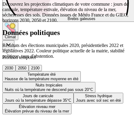
Découvrez les projections climatiques de votre commune : jours de
canicule, température estivale, élévation du niveau de la mer,
sécheresses des sols. Données issues de Météo France et du GIEC,
Brebis galeuses
horizons 2030, 2050 et 2100.
Données politiques
Climat
Résultats des élections municipales 2020, présidentielles 2022 et
législatives 2022. Couleur politique actuelle de la mairie, stabilité
politique, taux d'abstention.
Horizon temporel
2030
2050
2100
Température été
Hausse de la température moyenne en été
Nuits tropicales
Nuits où la température ne descend pas sous 20°C
Jours de canicule
Stress hydrique
Jours où la température dépasse 35°C
Jours avec sol sec en été
Élévation niveau mer
Élévation prévue du niveau de la mer