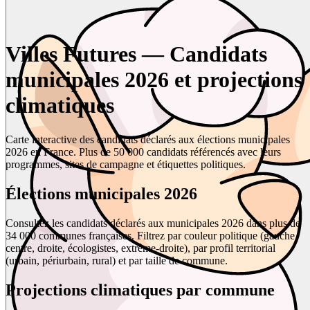
Villes Futures — Candidats
municipales 2026 et projections
climatiques
Carte interactive des candidats déclarés aux élections municipales
2026 en France. Plus de 50 000 candidats référencés avec leurs
programmes, sites de campagne et étiquettes politiques.
Élections municipales 2026
Consultez les candidats déclarés aux municipales 2026 dans plus de
34 000 communes françaises. Filtrez par couleur politique (gauche,
centre, droite, écologistes, extrême-droite), par profil territorial
(urbain, périurbain, rural) et par taille de commune.
Projections climatiques par commune