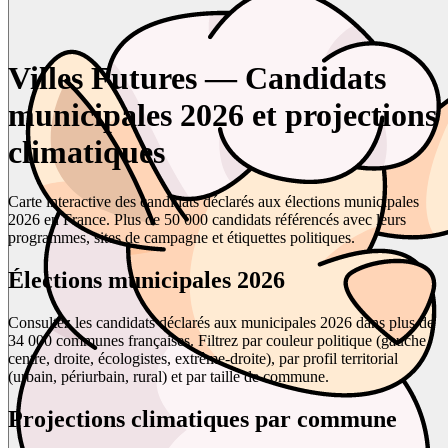
Villes Futures — Candidats
municipales 2026 et projections
climatiques
Carte interactive des candidats déclarés aux élections municipales
2026 en France. Plus de 50 000 candidats référencés avec leurs
programmes, sites de campagne et étiquettes politiques.
Élections municipales 2026
Consultez les candidats déclarés aux municipales 2026 dans plus de
34 000 communes françaises. Filtrez par couleur politique (gauche,
centre, droite, écologistes, extrême-droite), par profil territorial
(urbain, périurbain, rural) et par taille de commune.
Projections climatiques par commune