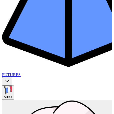
FUTURES
Villes