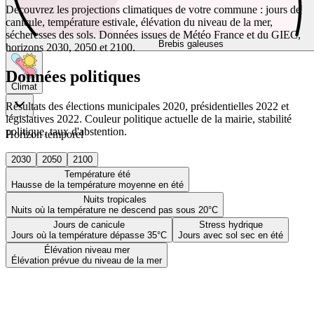
Découvrez les projections climatiques de votre commune : jours de
canicule, température estivale, élévation du niveau de la mer,
sécheresses des sols. Données issues de Météo France et du GIEC,
Brebis galeuses
horizons 2030, 2050 et 2100.
Données politiques
Climat
Résultats des élections municipales 2020, présidentielles 2022 et
législatives 2022. Couleur politique actuelle de la mairie, stabilité
politique, taux d'abstention.
Horizon temporel
2030
2050
2100
Température été
Hausse de la température moyenne en été
Nuits tropicales
Nuits où la température ne descend pas sous 20°C
Jours de canicule
Stress hydrique
Jours où la température dépasse 35°C
Jours avec sol sec en été
Élévation niveau mer
Élévation prévue du niveau de la mer