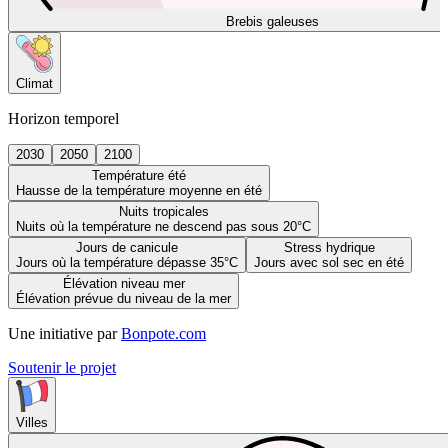
Brebis galeuses
Climat
Horizon temporel
2030
2050
2100
Température été
Hausse de la température moyenne en été
Nuits tropicales
Nuits où la température ne descend pas sous 20°C
Jours de canicule
Stress hydrique
Jours où la température dépasse 35°C
Jours avec sol sec en été
Élévation niveau mer
Élévation prévue du niveau de la mer
Une initiative par
Bonpote.com
Soutenir le projet
Villes