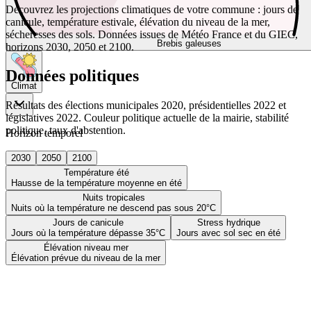
Découvrez les projections climatiques de votre commune : jours de
canicule, température estivale, élévation du niveau de la mer,
sécheresses des sols. Données issues de Météo France et du GIEC,
Brebis galeuses
horizons 2030, 2050 et 2100.
Données politiques
Climat
Résultats des élections municipales 2020, présidentielles 2022 et
législatives 2022. Couleur politique actuelle de la mairie, stabilité
politique, taux d'abstention.
Horizon temporel
2030
2050
2100
Température été
Hausse de la température moyenne en été
Nuits tropicales
Nuits où la température ne descend pas sous 20°C
Jours de canicule
Stress hydrique
Jours où la température dépasse 35°C
Jours avec sol sec en été
Élévation niveau mer
Élévation prévue du niveau de la mer