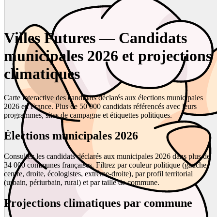
Villes Futures — Candidats
municipales 2026 et projections
climatiques
Carte interactive des candidats déclarés aux élections municipales
2026 en France. Plus de 50 000 candidats référencés avec leurs
programmes, sites de campagne et étiquettes politiques.
Élections municipales 2026
Consultez les candidats déclarés aux municipales 2026 dans plus de
34 000 communes françaises. Filtrez par couleur politique (gauche,
centre, droite, écologistes, extrême-droite), par profil territorial
(urbain, périurbain, rural) et par taille de commune.
Projections climatiques par commune