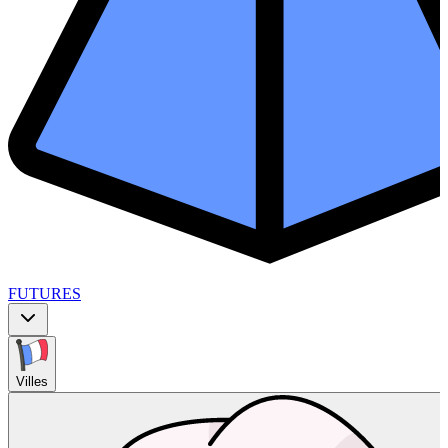
FUTURES
Villes