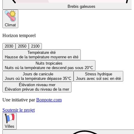
Brebis galeuses
Climat
Horizon temporel
2030
2050
2100
Température été
Hausse de la température moyenne en été
Nuits tropicales
Nuits où la température ne descend pas sous 20°C
Jours de canicule
Stress hydrique
Jours où la température dépasse 35°C
Jours avec sol sec en été
Élévation niveau mer
Élévation prévue du niveau de la mer
Une initiative par
Bonpote.com
Soutenir le projet
Villes