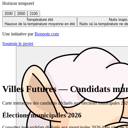
Horizon temporel
2030
2050
2100
Température été
Nuits tropic
Hausse de la température moyenne en été
Nuits où la température ne 
Une initiative par
Bonpote.com
Soutenir le projet
Villes Futures — Candidats muni
Carte interactive des candidats déclarés aux élections municipales 20
Élections municipales 2026
Consultez les candidats déclarés aux municipales 2026 dans plus de 34 0