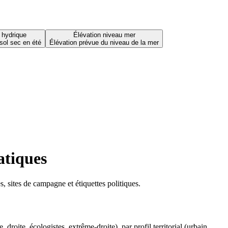
 hydrique
Élévation niveau mer
sol sec en été
Élévation prévue du niveau de la mer
atiques
 sites de campagne et étiquettes politiques.
oite, écologistes, extrême-droite), par profil territorial (urbain,