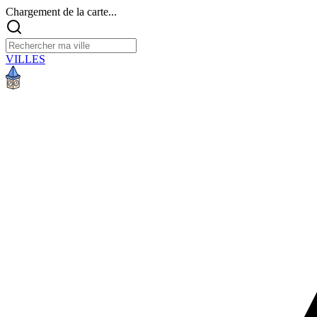
Chargement de la carte...
VILLES