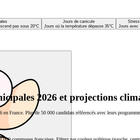
ales
Jours de canicule
Stress
descend pas sous 20°C
Jours où la température dépasse 35°C
Jours avec 
cipales 2026 et projections clim
26 en France. Plus de 50 000 candidats référencés avec leurs programmes,
00 communes françaises. Filtrez par couleur politique (gauche, centre, dr