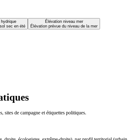
 hydrique
Élévation niveau mer
sol sec en été
Élévation prévue du niveau de la mer
atiques
 sites de campagne et étiquettes politiques.
oite, écologistes, extrême-droite), par profil territorial (urbain,