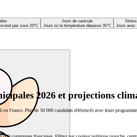
ales
Jours de canicule
Stress
descend pas sous 20°C
Jours où la température dépasse 35°C
Jours avec 
cipales 2026 et projections clim
26 en France. Plus de 50 000 candidats référencés avec leurs programmes,
00 communes françaises. Filtrez par couleur politique (gauche, centre, dr