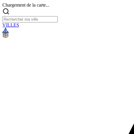
Chargement de la carte...
VILLES