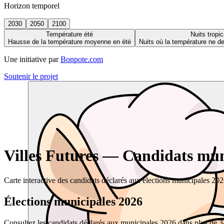
Horizon temporel
2030
2050
2100
Température été
Nuits tropic
Hausse de la température moyenne en été
Nuits où la température ne 
Une initiative par
Bonpote.com
Soutenir le projet
Villes Futures — Candidats muni
Carte interactive des candidats déclarés aux élections municipales 20
Élections municipales 2026
Consultez les candidats déclarés aux municipales 2026 dans plus de 34 0