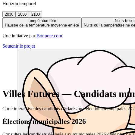
Horizon temporel
2030
2050
2100
Température été
Nuits tropic
Hausse de la température moyenne en été
Nuits où la température ne 
Une initiative par
Bonpote.com
Soutenir le projet
Villes Futures — Candidats muni
Carte interactive des candidats déclarés aux élections municipales 20
Élections municipales 2026
Consultez les candidats déclarés aux municipales 2026 dans plus de 34 0