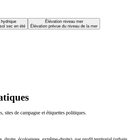
 hydrique
Élévation niveau mer
sol sec en été
Élévation prévue du niveau de la mer
atiques
 sites de campagne et étiquettes politiques.
oite, écologistes, extrême-droite), par profil territorial (urbain,