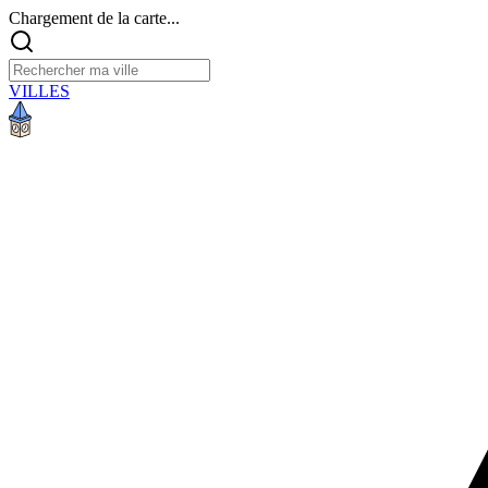
Chargement de la carte...
VILLES