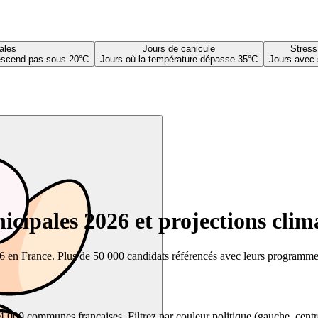
ales
Jours de canicule
Stress
descend pas sous 20°C
Jours où la température dépasse 35°C
Jours avec 
cipales 2026 et projections clim
26 en France. Plus de 50 000 candidats référencés avec leurs programmes,
00 communes françaises. Filtrez par couleur politique (gauche, centre, dr