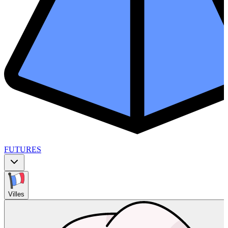
FUTURES
Villes