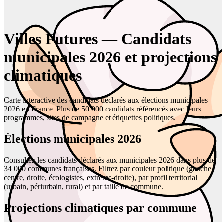
Villes Futures — Candidats
municipales 2026 et projections
climatiques
Carte interactive des candidats déclarés aux élections municipales
2026 en France. Plus de 50 000 candidats référencés avec leurs
programmes, sites de campagne et étiquettes politiques.
Élections municipales 2026
Consultez les candidats déclarés aux municipales 2026 dans plus de
34 000 communes françaises. Filtrez par couleur politique (gauche,
centre, droite, écologistes, extrême-droite), par profil territorial
(urbain, périurbain, rural) et par taille de commune.
Projections climatiques par commune