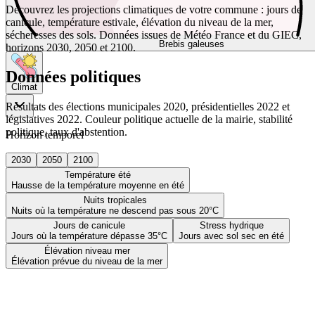
Découvrez les projections climatiques de votre commune : jours de
canicule, température estivale, élévation du niveau de la mer,
sécheresses des sols. Données issues de Météo France et du GIEC,
Brebis galeuses
horizons 2030, 2050 et 2100.
Données politiques
Climat
Résultats des élections municipales 2020, présidentielles 2022 et
législatives 2022. Couleur politique actuelle de la mairie, stabilité
politique, taux d'abstention.
Horizon temporel
2030
2050
2100
Température été
Hausse de la température moyenne en été
Nuits tropicales
Nuits où la température ne descend pas sous 20°C
Jours de canicule
Stress hydrique
Jours où la température dépasse 35°C
Jours avec sol sec en été
Élévation niveau mer
Élévation prévue du niveau de la mer