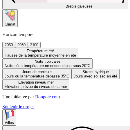
Brebis galeuses
Climat
Horizon temporel
2030
2050
2100
Température été
Hausse de la température moyenne en été
Nuits tropicales
Nuits où la température ne descend pas sous 20°C
Jours de canicule
Stress hydrique
Jours où la température dépasse 35°C
Jours avec sol sec en été
Élévation niveau mer
Élévation prévue du niveau de la mer
Une initiative par
Bonpote.com
Soutenir le projet
Villes