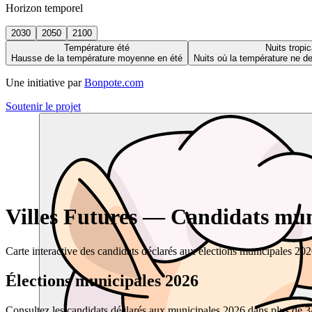
Horizon temporel
2030
2050
2100
Température été
Nuits tropic
Hausse de la température moyenne en été
Nuits où la température ne 
Une initiative par
Bonpote.com
Soutenir le projet
Villes Futures — Candidats muni
Carte interactive des candidats déclarés aux élections municipales 20
Élections municipales 2026
Consultez les candidats déclarés aux municipales 2026 dans plus de 34 0