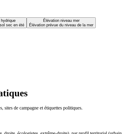
 hydrique
Élévation niveau mer
sol sec en été
Élévation prévue du niveau de la mer
atiques
 sites de campagne et étiquettes politiques.
oite, écologistes, extrême-droite), par profil territorial (urbain,