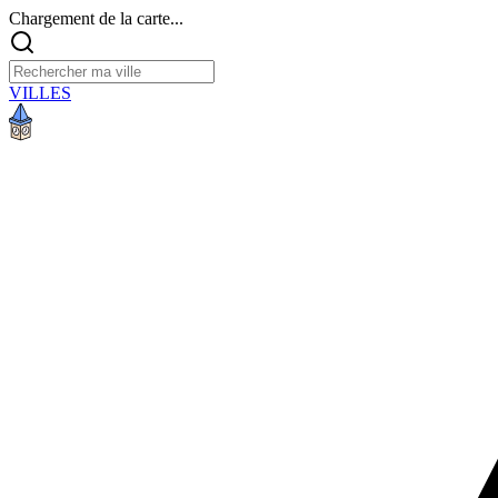
Chargement de la carte...
VILLES