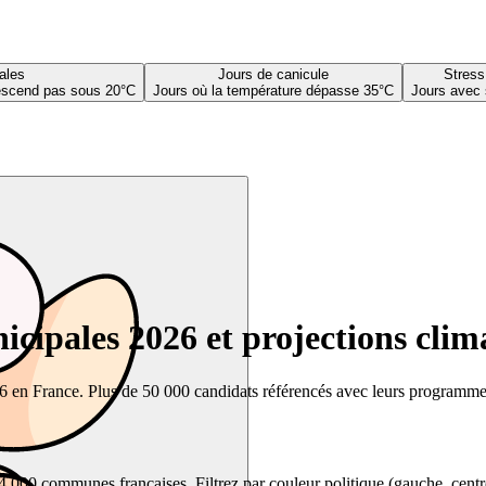
ales
Jours de canicule
Stress
descend pas sous 20°C
Jours où la température dépasse 35°C
Jours avec 
cipales 2026 et projections clim
26 en France. Plus de 50 000 candidats référencés avec leurs programmes,
00 communes françaises. Filtrez par couleur politique (gauche, centre, dr