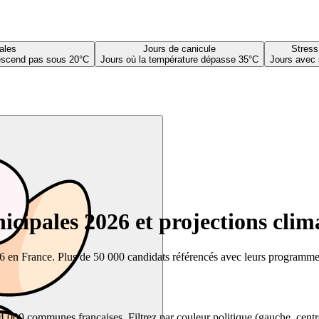
ales
Jours de canicule
Stress
descend pas sous 20°C
Jours où la température dépasse 35°C
Jours avec 
cipales 2026 et projections clim
26 en France. Plus de 50 000 candidats référencés avec leurs programmes,
00 communes françaises. Filtrez par couleur politique (gauche, centre, dr