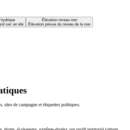
 hydrique
Élévation niveau mer
sol sec en été
Élévation prévue du niveau de la mer
atiques
 sites de campagne et étiquettes politiques.
oite, écologistes, extrême-droite), par profil territorial (urbain,