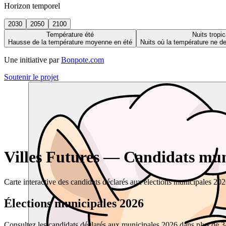
Horizon temporel
2030
2050
2100
Température été
Nuits tropic
Hausse de la température moyenne en été
Nuits où la température ne 
Une initiative par
Bonpote.com
Soutenir le projet
Villes Futures — Candidats muni
Carte interactive des candidats déclarés aux élections municipales 20
Élections municipales 2026
Consultez les candidats déclarés aux municipales 2026 dans plus de 34 0