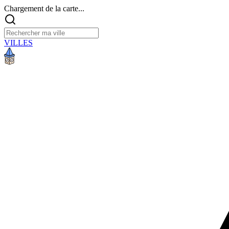
Chargement de la carte...
VILLES