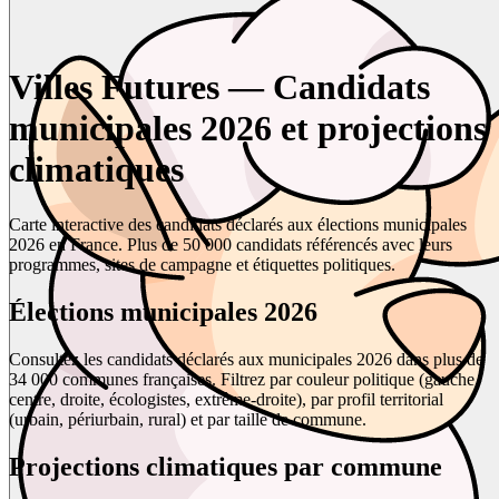
Villes Futures — Candidats
municipales 2026 et projections
climatiques
Carte interactive des candidats déclarés aux élections municipales
2026 en France. Plus de 50 000 candidats référencés avec leurs
programmes, sites de campagne et étiquettes politiques.
Élections municipales 2026
Consultez les candidats déclarés aux municipales 2026 dans plus de
34 000 communes françaises. Filtrez par couleur politique (gauche,
centre, droite, écologistes, extrême-droite), par profil territorial
(urbain, périurbain, rural) et par taille de commune.
Projections climatiques par commune