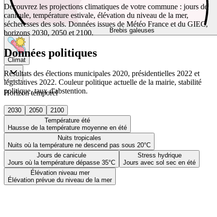
Découvrez les projections climatiques de votre commune : jours de
canicule, température estivale, élévation du niveau de la mer,
sécheresses des sols. Données issues de Météo France et du GIEC,
Brebis galeuses
horizons 2030, 2050 et 2100.
Données politiques
Climat
Résultats des élections municipales 2020, présidentielles 2022 et
législatives 2022. Couleur politique actuelle de la mairie, stabilité
politique, taux d'abstention.
Horizon temporel
2030
2050
2100
Température été
Hausse de la température moyenne en été
Nuits tropicales
Nuits où la température ne descend pas sous 20°C
Jours de canicule
Stress hydrique
Jours où la température dépasse 35°C
Jours avec sol sec en été
Élévation niveau mer
Élévation prévue du niveau de la mer