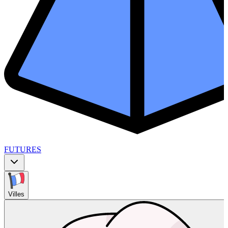
FUTURES
Villes