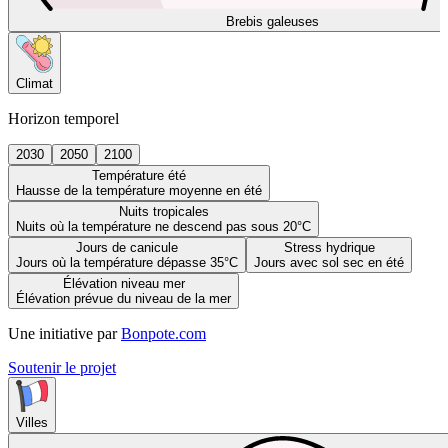
Brebis galeuses
Climat
Horizon temporel
2030
2050
2100
Température été
Hausse de la température moyenne en été
Nuits tropicales
Nuits où la température ne descend pas sous 20°C
Jours de canicule
Stress hydrique
Jours où la température dépasse 35°C
Jours avec sol sec en été
Élévation niveau mer
Élévation prévue du niveau de la mer
Une initiative par
Bonpote.com
Soutenir le projet
Villes