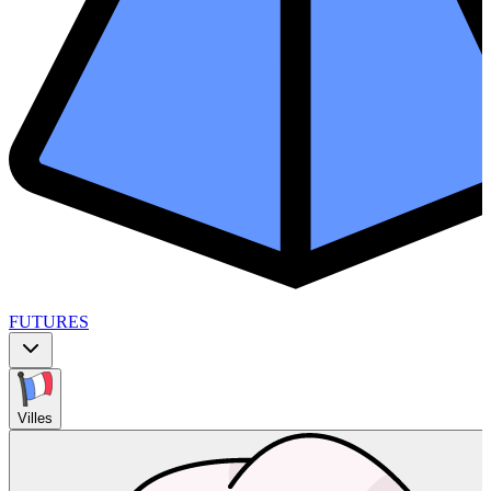
FUTURES
Villes