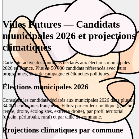
Villes Futures — Candidats
municipales 2026 et projections
climatiques
Carte interactive des candidats déclarés aux élections municipales
2026 en France. Plus de 50 000 candidats référencés avec leurs
programmes, sites de campagne et étiquettes politiques.
Élections municipales 2026
Consultez les candidats déclarés aux municipales 2026 dans plus de
34 000 communes françaises. Filtrez par couleur politique (gauche,
centre, droite, écologistes, extrême-droite), par profil territorial
(urbain, périurbain, rural) et par taille de commune.
Projections climatiques par commune