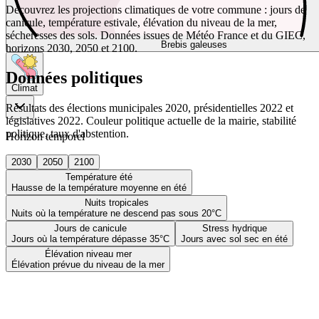
Découvrez les projections climatiques de votre commune : jours de
canicule, température estivale, élévation du niveau de la mer,
sécheresses des sols. Données issues de Météo France et du GIEC,
Brebis galeuses
horizons 2030, 2050 et 2100.
Données politiques
Climat
Résultats des élections municipales 2020, présidentielles 2022 et
législatives 2022. Couleur politique actuelle de la mairie, stabilité
politique, taux d'abstention.
Horizon temporel
2030
2050
2100
Température été
Hausse de la température moyenne en été
Nuits tropicales
Nuits où la température ne descend pas sous 20°C
Jours de canicule
Stress hydrique
Jours où la température dépasse 35°C
Jours avec sol sec en été
Élévation niveau mer
Élévation prévue du niveau de la mer