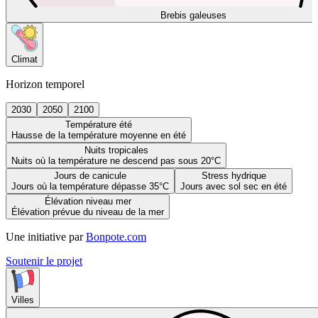
Brebis galeuses
Climat
Horizon temporel
2030
2050
2100
Température été
Hausse de la température moyenne en été
Nuits tropicales
Nuits où la température ne descend pas sous 20°C
Jours de canicule
Stress hydrique
Jours où la température dépasse 35°C
Jours avec sol sec en été
Élévation niveau mer
Élévation prévue du niveau de la mer
Une initiative par
Bonpote.com
Soutenir le projet
Villes