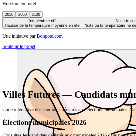
Horizon temporel
2030
2050
2100
Température été
Nuits tropic
Hausse de la température moyenne en été
Nuits où la température ne 
Une initiative par
Bonpote.com
Soutenir le projet
Villes Futures — Candidats muni
Carte interactive des candidats déclarés aux élections municipales 20
Élections municipales 2026
Consultez les candidats déclarés aux municipales 2026 dans plus de 34 0