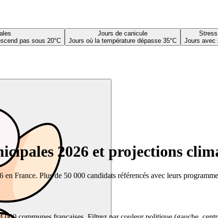
ales
Jours de canicule
Stress
descend pas sous 20°C
Jours où la température dépasse 35°C
Jours avec 
cipales 2026 et projections clim
26 en France. Plus de 50 000 candidats référencés avec leurs programmes,
00 communes françaises. Filtrez par couleur politique (gauche, centre, dr