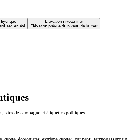
 hydrique
Élévation niveau mer
sol sec en été
Élévation prévue du niveau de la mer
atiques
 sites de campagne et étiquettes politiques.
oite, écologistes, extrême-droite), par profil territorial (urbain,