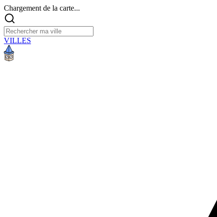
Chargement de la carte...
VILLES