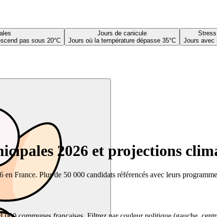
ales
Jours de canicule
Stress
descend pas sous 20°C
Jours où la température dépasse 35°C
Jours avec 
cipales 2026 et projections clim
26 en France. Plus de 50 000 candidats référencés avec leurs programmes,
00 communes françaises. Filtrez par couleur politique (gauche, centre, dr