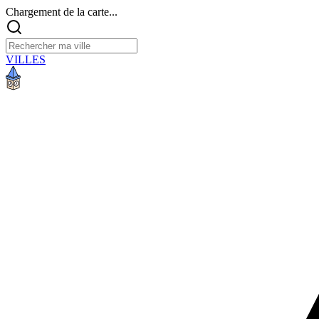
Chargement de la carte...
VILLES