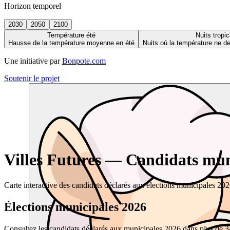
Horizon temporel
2030
2050
2100
Température été
Nuits tropic
Hausse de la température moyenne en été
Nuits où la température ne 
Une initiative par
Bonpote.com
Soutenir le projet
Villes Futures — Candidats muni
Carte interactive des candidats déclarés aux élections municipales 20
Élections municipales 2026
Consultez les candidats déclarés aux municipales 2026 dans plus de 34 0