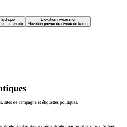
 hydrique
Élévation niveau mer
sol sec en été
Élévation prévue du niveau de la mer
atiques
 sites de campagne et étiquettes politiques.
oite, écologistes, extrême-droite), par profil territorial (urbain,