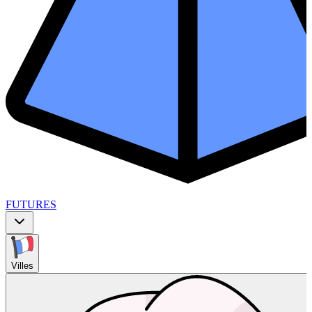
FUTURES
Villes