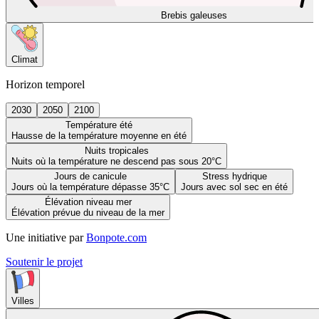
Brebis galeuses
Climat
Horizon temporel
2030
2050
2100
Température été
Hausse de la température moyenne en été
Nuits tropicales
Nuits où la température ne descend pas sous 20°C
Jours de canicule
Stress hydrique
Jours où la température dépasse 35°C
Jours avec sol sec en été
Élévation niveau mer
Élévation prévue du niveau de la mer
Une initiative par
Bonpote.com
Soutenir le projet
Villes