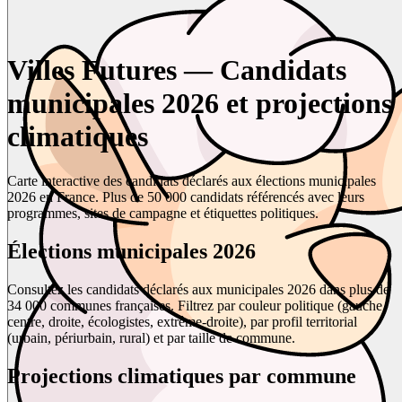
Villes Futures — Candidats
municipales 2026 et projections
climatiques
Carte interactive des candidats déclarés aux élections municipales
2026 en France. Plus de 50 000 candidats référencés avec leurs
programmes, sites de campagne et étiquettes politiques.
Élections municipales 2026
Consultez les candidats déclarés aux municipales 2026 dans plus de
34 000 communes françaises. Filtrez par couleur politique (gauche,
centre, droite, écologistes, extrême-droite), par profil territorial
(urbain, périurbain, rural) et par taille de commune.
Projections climatiques par commune