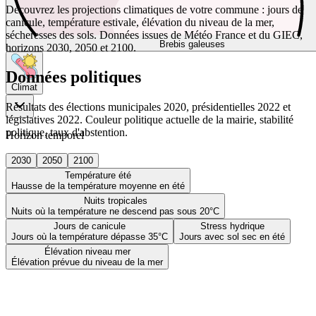
Découvrez les projections climatiques de votre commune : jours de
canicule, température estivale, élévation du niveau de la mer,
sécheresses des sols. Données issues de Météo France et du GIEC,
Brebis galeuses
horizons 2030, 2050 et 2100.
Données politiques
Climat
Résultats des élections municipales 2020, présidentielles 2022 et
législatives 2022. Couleur politique actuelle de la mairie, stabilité
politique, taux d'abstention.
Horizon temporel
2030
2050
2100
Température été
Hausse de la température moyenne en été
Nuits tropicales
Nuits où la température ne descend pas sous 20°C
Jours de canicule
Stress hydrique
Jours où la température dépasse 35°C
Jours avec sol sec en été
Élévation niveau mer
Élévation prévue du niveau de la mer