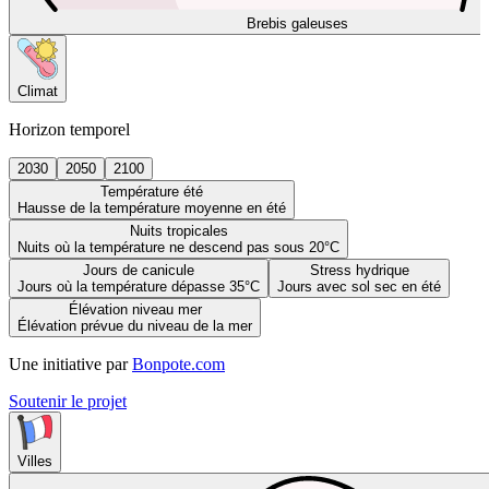
Brebis galeuses
Climat
Horizon temporel
2030
2050
2100
Température été
Hausse de la température moyenne en été
Nuits tropicales
Nuits où la température ne descend pas sous 20°C
Jours de canicule
Stress hydrique
Jours où la température dépasse 35°C
Jours avec sol sec en été
Élévation niveau mer
Élévation prévue du niveau de la mer
Une initiative par
Bonpote.com
Soutenir le projet
Villes