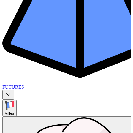
FUTURES
Villes