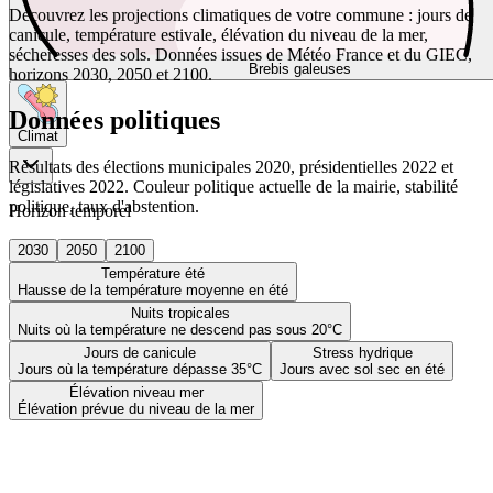
Découvrez les projections climatiques de votre commune : jours de
canicule, température estivale, élévation du niveau de la mer,
sécheresses des sols. Données issues de Météo France et du GIEC,
Brebis galeuses
horizons 2030, 2050 et 2100.
Données politiques
Climat
Résultats des élections municipales 2020, présidentielles 2022 et
législatives 2022. Couleur politique actuelle de la mairie, stabilité
politique, taux d'abstention.
Horizon temporel
2030
2050
2100
Température été
Hausse de la température moyenne en été
Nuits tropicales
Nuits où la température ne descend pas sous 20°C
Jours de canicule
Stress hydrique
Jours où la température dépasse 35°C
Jours avec sol sec en été
Élévation niveau mer
Élévation prévue du niveau de la mer