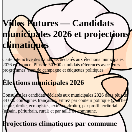
Villes Futures — Candidats
municipales 2026 et projections
climatiques
Carte interactive des candidats déclarés aux élections municipales
2026 en France. Plus de 50 000 candidats référencés avec leurs
programmes, sites de campagne et étiquettes politiques.
Élections municipales 2026
Consultez les candidats déclarés aux municipales 2026 dans plus de
34 000 communes françaises. Filtrez par couleur politique (gauche,
centre, droite, écologistes, extrême-droite), par profil territorial
(urbain, périurbain, rural) et par taille de commune.
Projections climatiques par commune