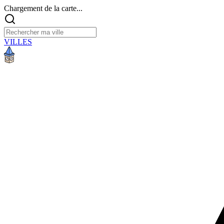
Chargement de la carte...
VILLES