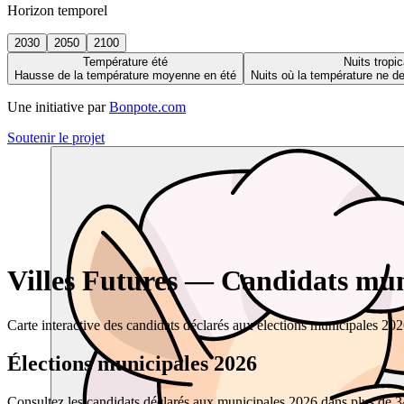
Horizon temporel
2030
2050
2100
Température été
Nuits tropic
Hausse de la température moyenne en été
Nuits où la température ne 
Une initiative par
Bonpote.com
Soutenir le projet
Villes Futures — Candidats muni
Carte interactive des candidats déclarés aux élections municipales 20
Élections municipales 2026
Consultez les candidats déclarés aux municipales 2026 dans plus de 34 0