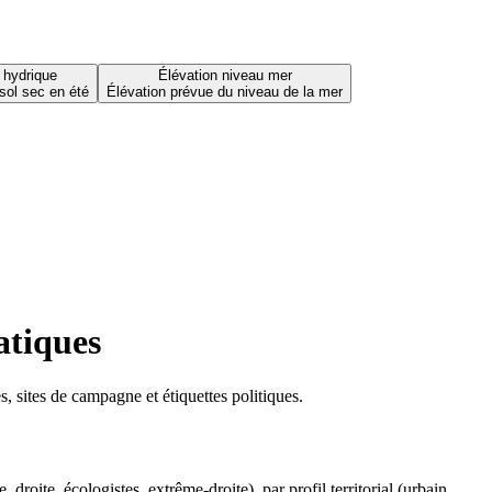
 hydrique
Élévation niveau mer
sol sec en été
Élévation prévue du niveau de la mer
atiques
 sites de campagne et étiquettes politiques.
oite, écologistes, extrême-droite), par profil territorial (urbain,