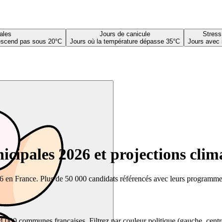
ales
Jours de canicule
Stress
descend pas sous 20°C
Jours où la température dépasse 35°C
Jours avec 
cipales 2026 et projections clim
26 en France. Plus de 50 000 candidats référencés avec leurs programmes,
00 communes françaises. Filtrez par couleur politique (gauche, centre, dr