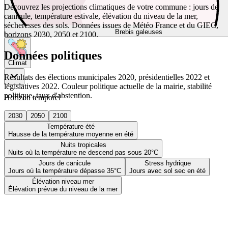
Découvrez les projections climatiques de votre commune : jours de
canicule, température estivale, élévation du niveau de la mer,
sécheresses des sols. Données issues de Météo France et du GIEC,
Brebis galeuses
horizons 2030, 2050 et 2100.
Données politiques
Climat
Résultats des élections municipales 2020, présidentielles 2022 et
législatives 2022. Couleur politique actuelle de la mairie, stabilité
politique, taux d'abstention.
Horizon temporel
2030
2050
2100
Température été
Hausse de la température moyenne en été
Nuits tropicales
Nuits où la température ne descend pas sous 20°C
Jours de canicule
Stress hydrique
Jours où la température dépasse 35°C
Jours avec sol sec en été
Élévation niveau mer
Élévation prévue du niveau de la mer