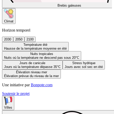
Brebis galeuses
Climat
Horizon temporel
2030
2050
2100
Température été
Hausse de la température moyenne en été
Nuits tropicales
Nuits où la température ne descend pas sous 20°C
Jours de canicule
Stress hydrique
Jours où la température dépasse 35°C
Jours avec sol sec en été
Élévation niveau mer
Élévation prévue du niveau de la mer
Une initiative par
Bonpote.com
Soutenir le projet
Villes