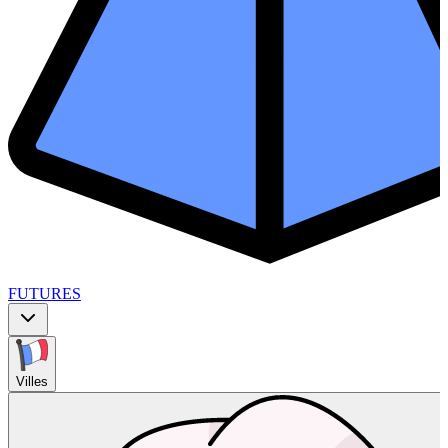
FUTURES
Villes