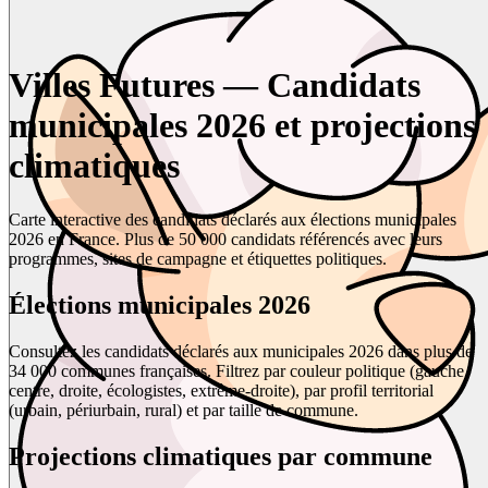
Villes Futures — Candidats
municipales 2026 et projections
climatiques
Carte interactive des candidats déclarés aux élections municipales
2026 en France. Plus de 50 000 candidats référencés avec leurs
programmes, sites de campagne et étiquettes politiques.
Élections municipales 2026
Consultez les candidats déclarés aux municipales 2026 dans plus de
34 000 communes françaises. Filtrez par couleur politique (gauche,
centre, droite, écologistes, extrême-droite), par profil territorial
(urbain, périurbain, rural) et par taille de commune.
Projections climatiques par commune