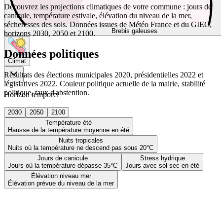
Découvrez les projections climatiques de votre commune : jours de
canicule, température estivale, élévation du niveau de la mer,
sécheresses des sols. Données issues de Météo France et du GIEC,
Brebis galeuses
horizons 2030, 2050 et 2100.
Données politiques
Climat
Résultats des élections municipales 2020, présidentielles 2022 et
législatives 2022. Couleur politique actuelle de la mairie, stabilité
politique, taux d'abstention.
Horizon temporel
2030
2050
2100
Température été
Hausse de la température moyenne en été
Nuits tropicales
Nuits où la température ne descend pas sous 20°C
Jours de canicule
Stress hydrique
Jours où la température dépasse 35°C
Jours avec sol sec en été
Élévation niveau mer
Élévation prévue du niveau de la mer