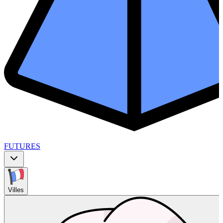
FUTURES
Villes