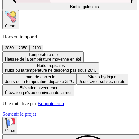
Brebis galeuses
Climat
Horizon temporel
2030
2050
2100
Température été
Hausse de la température moyenne en été
Nuits tropicales
Nuits où la température ne descend pas sous 20°C
Jours de canicule
Stress hydrique
Jours où la température dépasse 35°C
Jours avec sol sec en été
Élévation niveau mer
Élévation prévue du niveau de la mer
Une initiative par
Bonpote.com
Soutenir le projet
Villes