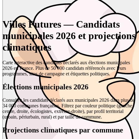
Villes Futures — Candidats
municipales 2026 et projections
climatiques
Carte interactive des candidats déclarés aux élections municipales
2026 en France. Plus de 50 000 candidats référencés avec leurs
programmes, sites de campagne et étiquettes politiques.
Élections municipales 2026
Consultez les candidats déclarés aux municipales 2026 dans plus de
34 000 communes françaises. Filtrez par couleur politique (gauche,
centre, droite, écologistes, extrême-droite), par profil territorial
(urbain, périurbain, rural) et par taille de commune.
Projections climatiques par commune