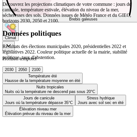
Découvrez les projections climatiques de votre commune : jours de
canicule, température estivale, élévation du niveau de la mer,
sécheresses des sols. Données issues de Météo France et du GIEC,
Brebis galeuses
horizons 2030, 2050 et 2100.
Données politiques
Climat
Résultats des élections municipales 2020, présidentielles 2022 et
législatives 2022. Couleur politique actuelle de la mairie, stabilité
politique, taux d'abstention.
Horizon temporel
2030
2050
2100
Température été
Hausse de la température moyenne en été
Nuits tropicales
Nuits où la température ne descend pas sous 20°C
Jours de canicule
Stress hydrique
Jours où la température dépasse 35°C
Jours avec sol sec en été
Élévation niveau mer
Élévation prévue du niveau de la mer