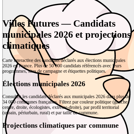
Villes Futures — Candidats
municipales 2026 et projections
climatiques
Carte interactive des candidats déclarés aux élections municipales
2026 en France. Plus de 50 000 candidats référencés avec leurs
programmes, sites de campagne et étiquettes politiques.
Élections municipales 2026
Consultez les candidats déclarés aux municipales 2026 dans plus de
34 000 communes françaises. Filtrez par couleur politique (gauche,
centre, droite, écologistes, extrême-droite), par profil territorial
(urbain, périurbain, rural) et par taille de commune.
Projections climatiques par commune