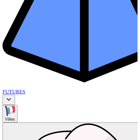
FUTURES
Villes