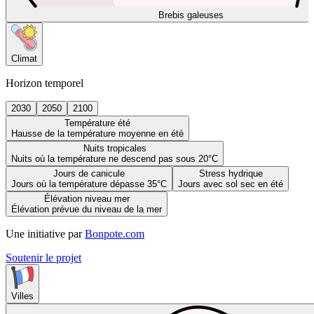
Brebis galeuses
Climat
Horizon temporel
2030
2050
2100
Température été
Hausse de la température moyenne en été
Nuits tropicales
Nuits où la température ne descend pas sous 20°C
Jours de canicule
Stress hydrique
Jours où la température dépasse 35°C
Jours avec sol sec en été
Élévation niveau mer
Élévation prévue du niveau de la mer
Une initiative par
Bonpote.com
Soutenir le projet
Villes