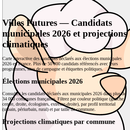
Villes Futures — Candidats
municipales 2026 et projections
climatiques
Carte interactive des candidats déclarés aux élections municipales
2026 en France. Plus de 50 000 candidats référencés avec leurs
programmes, sites de campagne et étiquettes politiques.
Élections municipales 2026
Consultez les candidats déclarés aux municipales 2026 dans plus de
34 000 communes françaises. Filtrez par couleur politique (gauche,
centre, droite, écologistes, extrême-droite), par profil territorial
(urbain, périurbain, rural) et par taille de commune.
Projections climatiques par commune