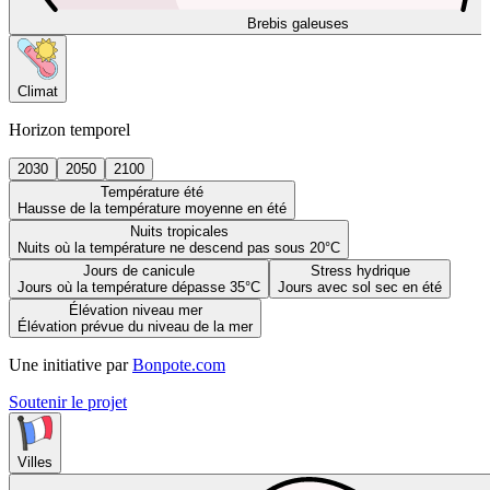
Brebis galeuses
Climat
Horizon temporel
2030
2050
2100
Température été
Hausse de la température moyenne en été
Nuits tropicales
Nuits où la température ne descend pas sous 20°C
Jours de canicule
Stress hydrique
Jours où la température dépasse 35°C
Jours avec sol sec en été
Élévation niveau mer
Élévation prévue du niveau de la mer
Une initiative par
Bonpote.com
Soutenir le projet
Villes