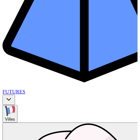
FUTURES
Villes