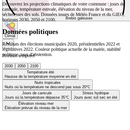
Découvrez les projections climatiques de votre commune : jours de
canicule, température estivale, élévation du niveau de la mer,
sécheresses des sols. Données issues de Météo France et du GIEC,
Brebis galeuses
horizons 2030, 2050 et 2100.
Données politiques
Climat
Résultats des élections municipales 2020, présidentielles 2022 et
législatives 2022. Couleur politique actuelle de la mairie, stabilité
politique, taux d'abstention.
Horizon temporel
2030
2050
2100
Température été
Hausse de la température moyenne en été
Nuits tropicales
Nuits où la température ne descend pas sous 20°C
Jours de canicule
Stress hydrique
Jours où la température dépasse 35°C
Jours avec sol sec en été
Élévation niveau mer
Élévation prévue du niveau de la mer