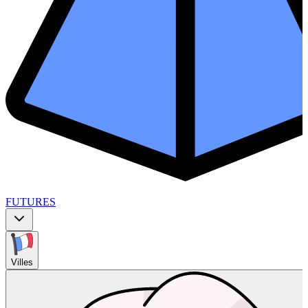
FUTURES
Villes