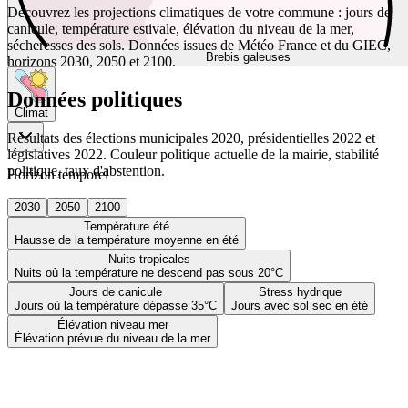
Découvrez les projections climatiques de votre commune : jours de
canicule, température estivale, élévation du niveau de la mer,
sécheresses des sols. Données issues de Météo France et du GIEC,
Brebis galeuses
horizons 2030, 2050 et 2100.
Données politiques
Climat
Résultats des élections municipales 2020, présidentielles 2022 et
législatives 2022. Couleur politique actuelle de la mairie, stabilité
politique, taux d'abstention.
Horizon temporel
2030
2050
2100
Température été
Hausse de la température moyenne en été
Nuits tropicales
Nuits où la température ne descend pas sous 20°C
Jours de canicule
Stress hydrique
Jours où la température dépasse 35°C
Jours avec sol sec en été
Élévation niveau mer
Élévation prévue du niveau de la mer