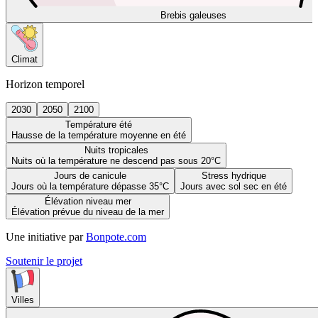
Brebis galeuses
Climat
Horizon temporel
2030
2050
2100
Température été
Hausse de la température moyenne en été
Nuits tropicales
Nuits où la température ne descend pas sous 20°C
Jours de canicule
Stress hydrique
Jours où la température dépasse 35°C
Jours avec sol sec en été
Élévation niveau mer
Élévation prévue du niveau de la mer
Une initiative par
Bonpote.com
Soutenir le projet
Villes