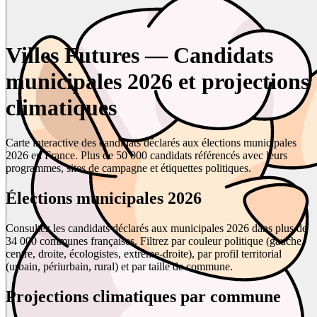
Villes Futures — Candidats
municipales 2026 et projections
climatiques
Carte interactive des candidats déclarés aux élections municipales
2026 en France. Plus de 50 000 candidats référencés avec leurs
programmes, sites de campagne et étiquettes politiques.
Élections municipales 2026
Consultez les candidats déclarés aux municipales 2026 dans plus de
34 000 communes françaises. Filtrez par couleur politique (gauche,
centre, droite, écologistes, extrême-droite), par profil territorial
(urbain, périurbain, rural) et par taille de commune.
Projections climatiques par commune