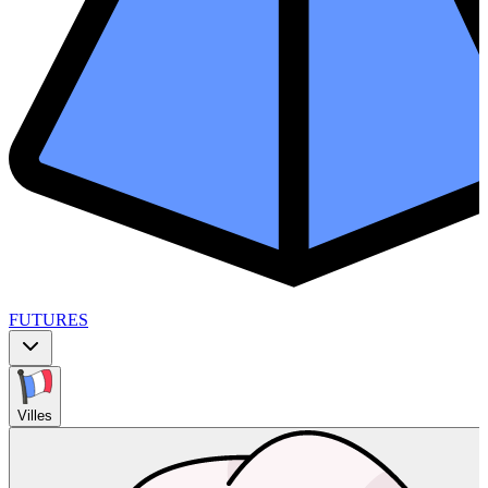
FUTURES
Villes