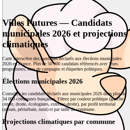
Villes Futures — Candidats
municipales 2026 et projections
climatiques
Carte interactive des candidats déclarés aux élections municipales
2026 en France. Plus de 50 000 candidats référencés avec leurs
programmes, sites de campagne et étiquettes politiques.
Élections municipales 2026
Consultez les candidats déclarés aux municipales 2026 dans plus de
34 000 communes françaises. Filtrez par couleur politique (gauche,
centre, droite, écologistes, extrême-droite), par profil territorial
(urbain, périurbain, rural) et par taille de commune.
Projections climatiques par commune