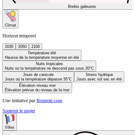
Brebis galeuses
Climat
Horizon temporel
2030
2050
2100
Température été
Hausse de la température moyenne en été
Nuits tropicales
Nuits où la température ne descend pas sous 20°C
Jours de canicule
Stress hydrique
Jours où la température dépasse 35°C
Jours avec sol sec en été
Élévation niveau mer
Élévation prévue du niveau de la mer
Une initiative par
Bonpote.com
Soutenir le projet
Villes