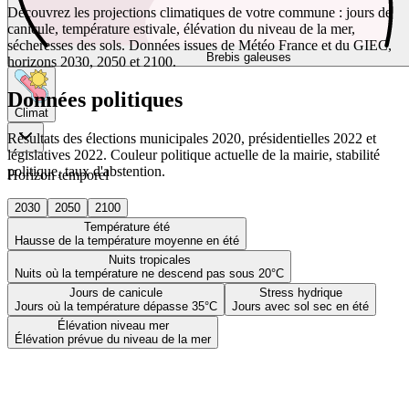
Découvrez les projections climatiques de votre commune : jours de
canicule, température estivale, élévation du niveau de la mer,
sécheresses des sols. Données issues de Météo France et du GIEC,
Brebis galeuses
horizons 2030, 2050 et 2100.
Données politiques
Climat
Résultats des élections municipales 2020, présidentielles 2022 et
législatives 2022. Couleur politique actuelle de la mairie, stabilité
politique, taux d'abstention.
Horizon temporel
2030
2050
2100
Température été
Hausse de la température moyenne en été
Nuits tropicales
Nuits où la température ne descend pas sous 20°C
Jours de canicule
Stress hydrique
Jours où la température dépasse 35°C
Jours avec sol sec en été
Élévation niveau mer
Élévation prévue du niveau de la mer