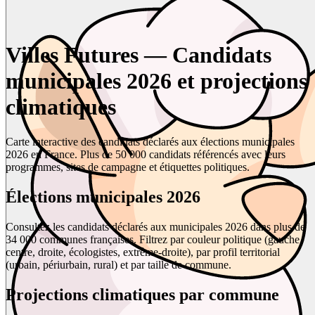
Villes Futures — Candidats
municipales 2026 et projections
climatiques
Carte interactive des candidats déclarés aux élections municipales
2026 en France. Plus de 50 000 candidats référencés avec leurs
programmes, sites de campagne et étiquettes politiques.
Élections municipales 2026
Consultez les candidats déclarés aux municipales 2026 dans plus de
34 000 communes françaises. Filtrez par couleur politique (gauche,
centre, droite, écologistes, extrême-droite), par profil territorial
(urbain, périurbain, rural) et par taille de commune.
Projections climatiques par commune