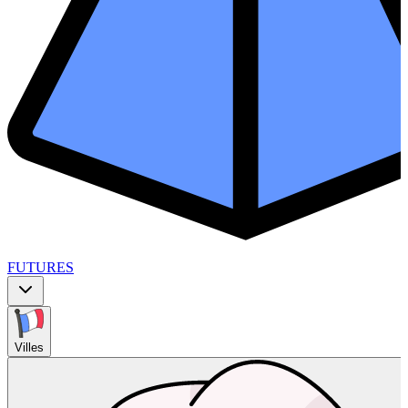
FUTURES
Villes