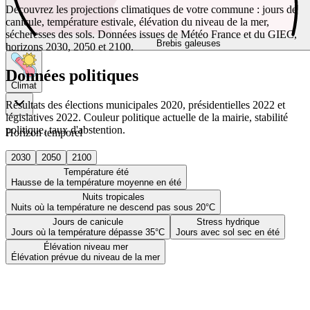
Découvrez les projections climatiques de votre commune : jours de
canicule, température estivale, élévation du niveau de la mer,
sécheresses des sols. Données issues de Météo France et du GIEC,
Brebis galeuses
horizons 2030, 2050 et 2100.
Données politiques
Climat
Résultats des élections municipales 2020, présidentielles 2022 et
législatives 2022. Couleur politique actuelle de la mairie, stabilité
politique, taux d'abstention.
Horizon temporel
2030
2050
2100
Température été
Hausse de la température moyenne en été
Nuits tropicales
Nuits où la température ne descend pas sous 20°C
Jours de canicule
Stress hydrique
Jours où la température dépasse 35°C
Jours avec sol sec en été
Élévation niveau mer
Élévation prévue du niveau de la mer