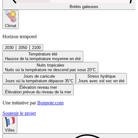
Brebis galeuses
Climat
Horizon temporel
2030
2050
2100
Température été
Hausse de la température moyenne en été
Nuits tropicales
Nuits où la température ne descend pas sous 20°C
Jours de canicule
Stress hydrique
Jours où la température dépasse 35°C
Jours avec sol sec en été
Élévation niveau mer
Élévation prévue du niveau de la mer
Une initiative par
Bonpote.com
Soutenir le projet
Villes