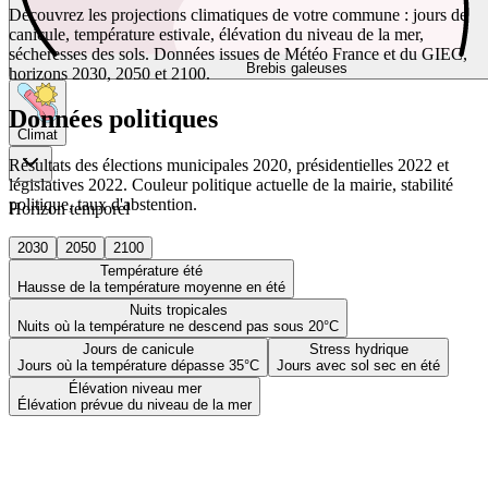
Découvrez les projections climatiques de votre commune : jours de
canicule, température estivale, élévation du niveau de la mer,
sécheresses des sols. Données issues de Météo France et du GIEC,
Brebis galeuses
horizons 2030, 2050 et 2100.
Données politiques
Climat
Résultats des élections municipales 2020, présidentielles 2022 et
législatives 2022. Couleur politique actuelle de la mairie, stabilité
politique, taux d'abstention.
Horizon temporel
2030
2050
2100
Température été
Hausse de la température moyenne en été
Nuits tropicales
Nuits où la température ne descend pas sous 20°C
Jours de canicule
Stress hydrique
Jours où la température dépasse 35°C
Jours avec sol sec en été
Élévation niveau mer
Élévation prévue du niveau de la mer