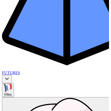
FUTURES
Villes