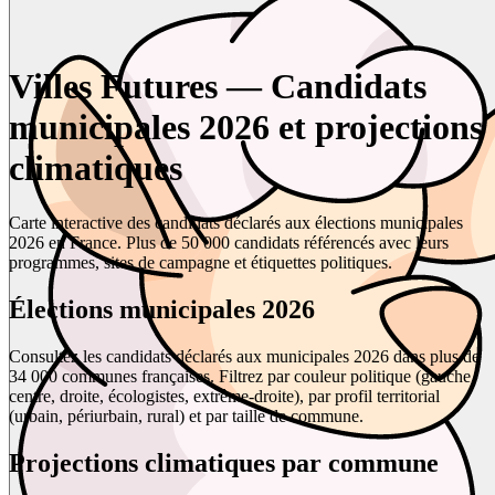
Villes Futures — Candidats
municipales 2026 et projections
climatiques
Carte interactive des candidats déclarés aux élections municipales
2026 en France. Plus de 50 000 candidats référencés avec leurs
programmes, sites de campagne et étiquettes politiques.
Élections municipales 2026
Consultez les candidats déclarés aux municipales 2026 dans plus de
34 000 communes françaises. Filtrez par couleur politique (gauche,
centre, droite, écologistes, extrême-droite), par profil territorial
(urbain, périurbain, rural) et par taille de commune.
Projections climatiques par commune