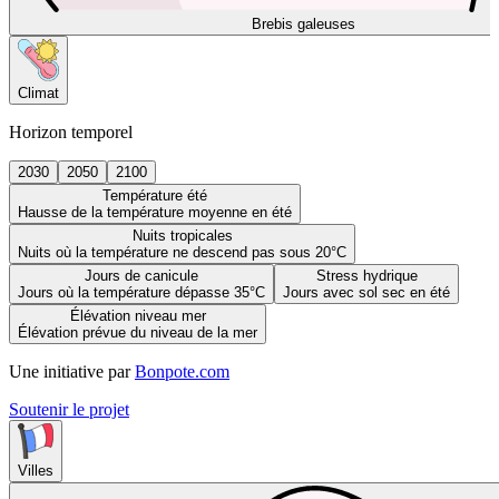
Brebis galeuses
Climat
Horizon temporel
2030
2050
2100
Température été
Hausse de la température moyenne en été
Nuits tropicales
Nuits où la température ne descend pas sous 20°C
Jours de canicule
Stress hydrique
Jours où la température dépasse 35°C
Jours avec sol sec en été
Élévation niveau mer
Élévation prévue du niveau de la mer
Une initiative par
Bonpote.com
Soutenir le projet
Villes