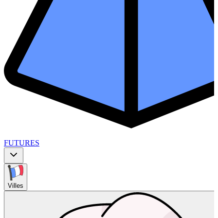
FUTURES
Villes