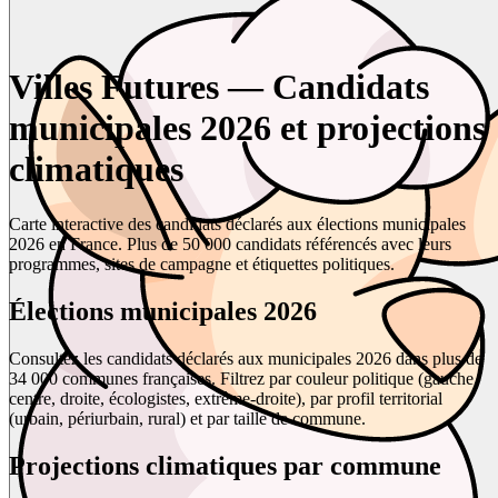
Villes Futures — Candidats
municipales 2026 et projections
climatiques
Carte interactive des candidats déclarés aux élections municipales
2026 en France. Plus de 50 000 candidats référencés avec leurs
programmes, sites de campagne et étiquettes politiques.
Élections municipales 2026
Consultez les candidats déclarés aux municipales 2026 dans plus de
34 000 communes françaises. Filtrez par couleur politique (gauche,
centre, droite, écologistes, extrême-droite), par profil territorial
(urbain, périurbain, rural) et par taille de commune.
Projections climatiques par commune