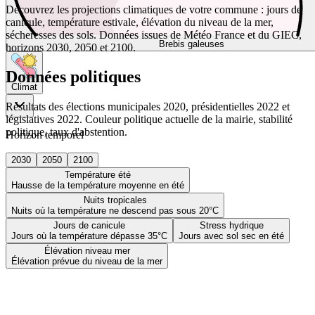
Découvrez les projections climatiques de votre commune : jours de
canicule, température estivale, élévation du niveau de la mer,
sécheresses des sols. Données issues de Météo France et du GIEC,
Brebis galeuses
horizons 2030, 2050 et 2100.
Données politiques
Climat
Résultats des élections municipales 2020, présidentielles 2022 et
législatives 2022. Couleur politique actuelle de la mairie, stabilité
politique, taux d'abstention.
Horizon temporel
2030
2050
2100
Température été
Hausse de la température moyenne en été
Nuits tropicales
Nuits où la température ne descend pas sous 20°C
Jours de canicule
Stress hydrique
Jours où la température dépasse 35°C
Jours avec sol sec en été
Élévation niveau mer
Élévation prévue du niveau de la mer