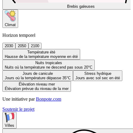
Brebis galeuses
Climat
Horizon temporel
2030
2050
2100
Température été
Hausse de la température moyenne en été
Nuits tropicales
Nuits où la température ne descend pas sous 20°C
Jours de canicule
Stress hydrique
Jours où la température dépasse 35°C
Jours avec sol sec en été
Élévation niveau mer
Élévation prévue du niveau de la mer
Une initiative par
Bonpote.com
Soutenir le projet
Villes