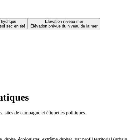
 hydrique
Élévation niveau mer
sol sec en été
Élévation prévue du niveau de la mer
atiques
 sites de campagne et étiquettes politiques.
oite, écologistes, extrême-droite), par profil territorial (urbain,