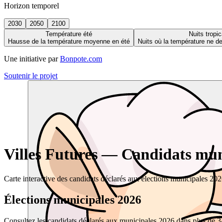
Horizon temporel
2030
2050
2100
Température été
Nuits tropic
Hausse de la température moyenne en été
Nuits où la température ne 
Une initiative par
Bonpote.com
Soutenir le projet
Villes Futures — Candidats muni
Carte interactive des candidats déclarés aux élections municipales 20
Élections municipales 2026
Consultez les candidats déclarés aux municipales 2026 dans plus de 34 0