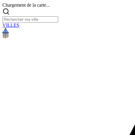
Chargement de la carte...
VILLES