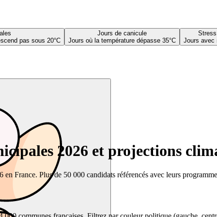
ales
Jours de canicule
Stress
descend pas sous 20°C
Jours où la température dépasse 35°C
Jours avec 
cipales 2026 et projections clim
26 en France. Plus de 50 000 candidats référencés avec leurs programmes,
00 communes françaises. Filtrez par couleur politique (gauche, centre, dr