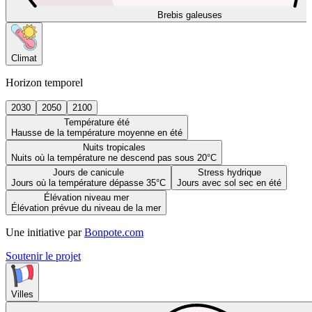
Brebis galeuses
Climat
Horizon temporel
2030
2050
2100
Température été
Hausse de la température moyenne en été
Nuits tropicales
Nuits où la température ne descend pas sous 20°C
Jours de canicule
Stress hydrique
Jours où la température dépasse 35°C
Jours avec sol sec en été
Élévation niveau mer
Élévation prévue du niveau de la mer
Une initiative par
Bonpote.com
Soutenir le projet
Villes