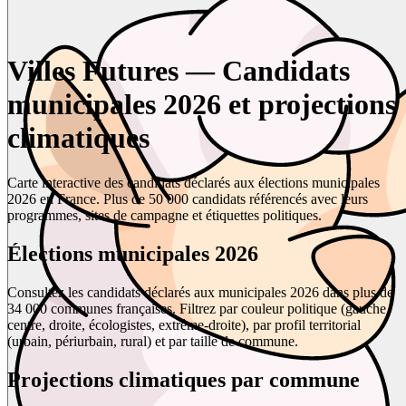
Villes Futures — Candidats
municipales 2026 et projections
climatiques
Carte interactive des candidats déclarés aux élections municipales
2026 en France. Plus de 50 000 candidats référencés avec leurs
programmes, sites de campagne et étiquettes politiques.
Élections municipales 2026
Consultez les candidats déclarés aux municipales 2026 dans plus de
34 000 communes françaises. Filtrez par couleur politique (gauche,
centre, droite, écologistes, extrême-droite), par profil territorial
(urbain, périurbain, rural) et par taille de commune.
Projections climatiques par commune