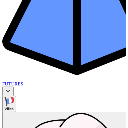
FUTURES
Villes