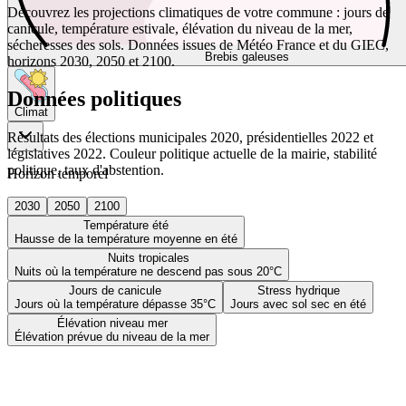
Découvrez les projections climatiques de votre commune : jours de
canicule, température estivale, élévation du niveau de la mer,
sécheresses des sols. Données issues de Météo France et du GIEC,
Brebis galeuses
horizons 2030, 2050 et 2100.
Données politiques
Climat
Résultats des élections municipales 2020, présidentielles 2022 et
législatives 2022. Couleur politique actuelle de la mairie, stabilité
politique, taux d'abstention.
Horizon temporel
2030
2050
2100
Température été
Hausse de la température moyenne en été
Nuits tropicales
Nuits où la température ne descend pas sous 20°C
Jours de canicule
Stress hydrique
Jours où la température dépasse 35°C
Jours avec sol sec en été
Élévation niveau mer
Élévation prévue du niveau de la mer