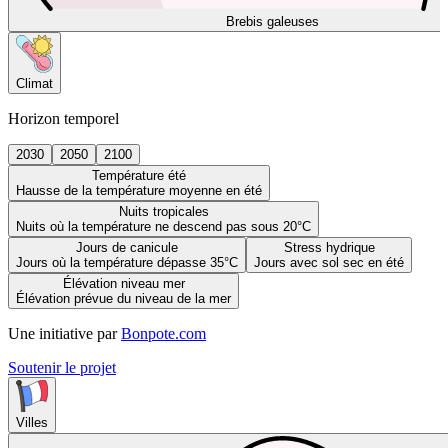
Brebis galeuses
Climat
Horizon temporel
2030
2050
2100
Température été
Hausse de la température moyenne en été
Nuits tropicales
Nuits où la température ne descend pas sous 20°C
Jours de canicule
Stress hydrique
Jours où la température dépasse 35°C
Jours avec sol sec en été
Élévation niveau mer
Élévation prévue du niveau de la mer
Une initiative par
Bonpote.com
Soutenir le projet
Villes