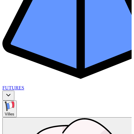
FUTURES
Villes