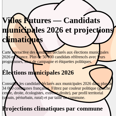
Villes Futures — Candidats
municipales 2026 et projections
climatiques
Carte interactive des candidats déclarés aux élections municipales
2026 en France. Plus de 50 000 candidats référencés avec leurs
programmes, sites de campagne et étiquettes politiques.
Élections municipales 2026
Consultez les candidats déclarés aux municipales 2026 dans plus de
34 000 communes françaises. Filtrez par couleur politique (gauche,
centre, droite, écologistes, extrême-droite), par profil territorial
(urbain, périurbain, rural) et par taille de commune.
Projections climatiques par commune