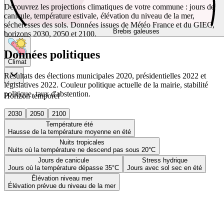
Découvrez les projections climatiques de votre commune : jours de
canicule, température estivale, élévation du niveau de la mer,
sécheresses des sols. Données issues de Météo France et du GIEC,
Brebis galeuses
horizons 2030, 2050 et 2100.
Données politiques
Climat
Résultats des élections municipales 2020, présidentielles 2022 et
législatives 2022. Couleur politique actuelle de la mairie, stabilité
politique, taux d'abstention.
Horizon temporel
2030
2050
2100
Température été
Hausse de la température moyenne en été
Nuits tropicales
Nuits où la température ne descend pas sous 20°C
Jours de canicule
Stress hydrique
Jours où la température dépasse 35°C
Jours avec sol sec en été
Élévation niveau mer
Élévation prévue du niveau de la mer