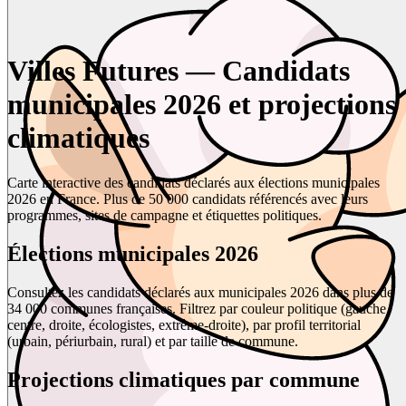
Villes Futures — Candidats
municipales 2026 et projections
climatiques
Carte interactive des candidats déclarés aux élections municipales
2026 en France. Plus de 50 000 candidats référencés avec leurs
programmes, sites de campagne et étiquettes politiques.
Élections municipales 2026
Consultez les candidats déclarés aux municipales 2026 dans plus de
34 000 communes françaises. Filtrez par couleur politique (gauche,
centre, droite, écologistes, extrême-droite), par profil territorial
(urbain, périurbain, rural) et par taille de commune.
Projections climatiques par commune