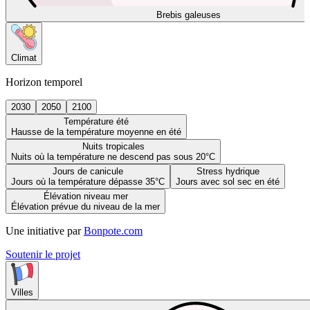
Brebis galeuses
Climat
Horizon temporel
2030
2050
2100
Température été
Hausse de la température moyenne en été
Nuits tropicales
Nuits où la température ne descend pas sous 20°C
Jours de canicule
Stress hydrique
Jours où la température dépasse 35°C
Jours avec sol sec en été
Élévation niveau mer
Élévation prévue du niveau de la mer
Une initiative par
Bonpote.com
Soutenir le projet
Villes