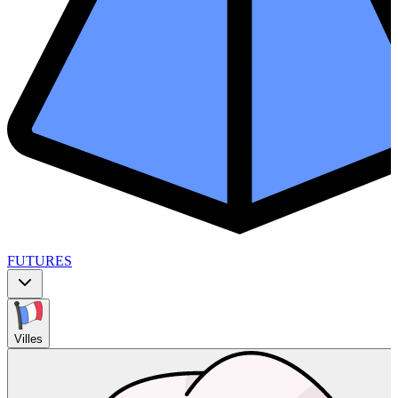
FUTURES
Villes