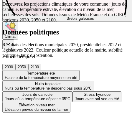
Découvrez les projections climatiques de votre commune : jours de
canicule, température estivale, élévation du niveau de la mer,
sécheresses des sols. Données issues de Météo France et du GIEC,
Brebis galeuses
horizons 2030, 2050 et 2100.
Données politiques
Climat
Résultats des élections municipales 2020, présidentielles 2022 et
législatives 2022. Couleur politique actuelle de la mairie, stabilité
politique, taux d'abstention.
Horizon temporel
2030
2050
2100
Température été
Hausse de la température moyenne en été
Nuits tropicales
Nuits où la température ne descend pas sous 20°C
Jours de canicule
Stress hydrique
Jours où la température dépasse 35°C
Jours avec sol sec en été
Élévation niveau mer
Élévation prévue du niveau de la mer