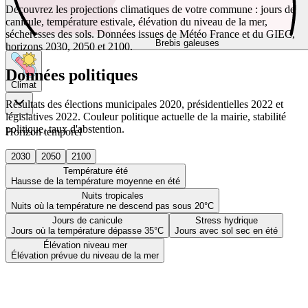
Découvrez les projections climatiques de votre commune : jours de
canicule, température estivale, élévation du niveau de la mer,
sécheresses des sols. Données issues de Météo France et du GIEC,
Brebis galeuses
horizons 2030, 2050 et 2100.
Données politiques
Climat
Résultats des élections municipales 2020, présidentielles 2022 et
législatives 2022. Couleur politique actuelle de la mairie, stabilité
politique, taux d'abstention.
Horizon temporel
2030
2050
2100
Température été
Hausse de la température moyenne en été
Nuits tropicales
Nuits où la température ne descend pas sous 20°C
Jours de canicule
Stress hydrique
Jours où la température dépasse 35°C
Jours avec sol sec en été
Élévation niveau mer
Élévation prévue du niveau de la mer