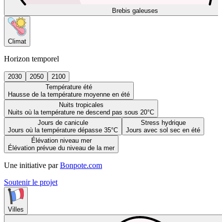
Brebis galeuses
Climat
Horizon temporel
2030
2050
2100
Température été
Hausse de la température moyenne en été
Nuits tropicales
Nuits où la température ne descend pas sous 20°C
Jours de canicule
Stress hydrique
Jours où la température dépasse 35°C
Jours avec sol sec en été
Élévation niveau mer
Élévation prévue du niveau de la mer
Une initiative par
Bonpote.com
Soutenir le projet
Villes