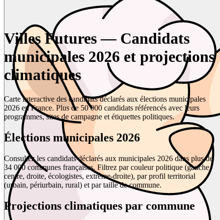
Villes Futures — Candidats
municipales 2026 et projections
climatiques
Carte interactive des candidats déclarés aux élections municipales
2026 en France. Plus de 50 000 candidats référencés avec leurs
programmes, sites de campagne et étiquettes politiques.
Élections municipales 2026
Consultez les candidats déclarés aux municipales 2026 dans plus de
34 000 communes françaises. Filtrez par couleur politique (gauche,
centre, droite, écologistes, extrême-droite), par profil territorial
(urbain, périurbain, rural) et par taille de commune.
Projections climatiques par commune