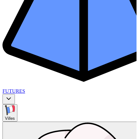
FUTURES
Villes