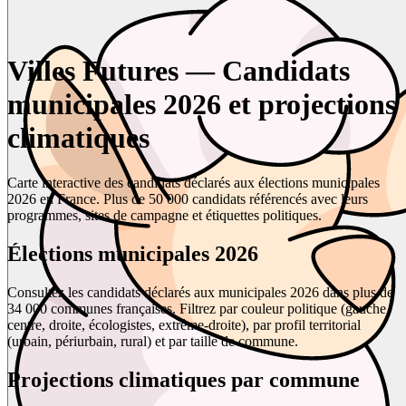
Villes Futures — Candidats
municipales 2026 et projections
climatiques
Carte interactive des candidats déclarés aux élections municipales
2026 en France. Plus de 50 000 candidats référencés avec leurs
programmes, sites de campagne et étiquettes politiques.
Élections municipales 2026
Consultez les candidats déclarés aux municipales 2026 dans plus de
34 000 communes françaises. Filtrez par couleur politique (gauche,
centre, droite, écologistes, extrême-droite), par profil territorial
(urbain, périurbain, rural) et par taille de commune.
Projections climatiques par commune