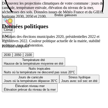
Découvrez les projections climatiques de votre commune : jours de
canicule, température estivale, élévation du niveau de la mer,
sécheresses des sols. Données issues de Météo France et du GIEC,
Brebis galeuses
horizons 2030, 2050 et 2100.
Données politiques
Climat
Résultats des élections municipales 2020, présidentielles 2022 et
législatives 2022. Couleur politique actuelle de la mairie, stabilité
politique, taux d'abstention.
Horizon temporel
2030
2050
2100
Température été
Hausse de la température moyenne en été
Nuits tropicales
Nuits où la température ne descend pas sous 20°C
Jours de canicule
Stress hydrique
Jours où la température dépasse 35°C
Jours avec sol sec en été
Élévation niveau mer
Élévation prévue du niveau de la mer