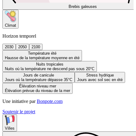
Brebis galeuses
Climat
Horizon temporel
2030
2050
2100
Température été
Hausse de la température moyenne en été
Nuits tropicales
Nuits où la température ne descend pas sous 20°C
Jours de canicule
Stress hydrique
Jours où la température dépasse 35°C
Jours avec sol sec en été
Élévation niveau mer
Élévation prévue du niveau de la mer
Une initiative par
Bonpote.com
Soutenir le projet
Villes