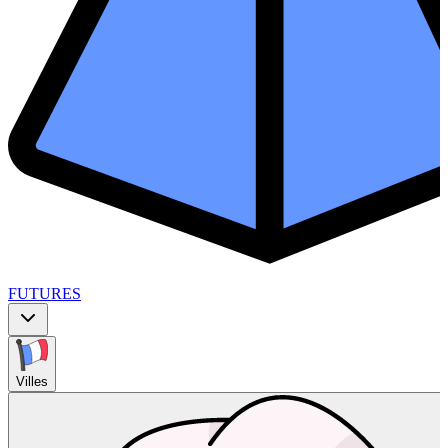
FUTURES
Villes