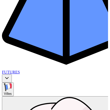
FUTURES
Villes