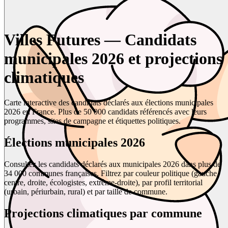
Villes Futures — Candidats
municipales 2026 et projections
climatiques
Carte interactive des candidats déclarés aux élections municipales
2026 en France. Plus de 50 000 candidats référencés avec leurs
programmes, sites de campagne et étiquettes politiques.
Élections municipales 2026
Consultez les candidats déclarés aux municipales 2026 dans plus de
34 000 communes françaises. Filtrez par couleur politique (gauche,
centre, droite, écologistes, extrême-droite), par profil territorial
(urbain, périurbain, rural) et par taille de commune.
Projections climatiques par commune