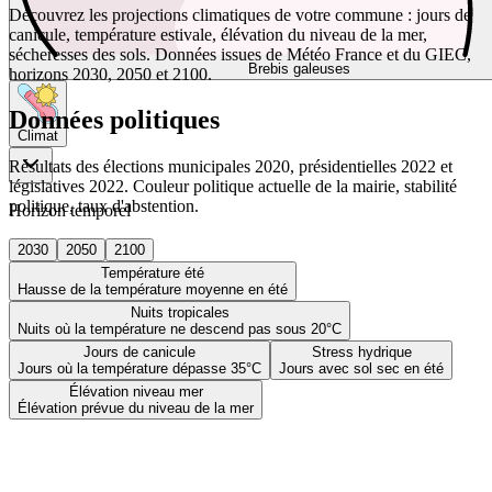
Découvrez les projections climatiques de votre commune : jours de
canicule, température estivale, élévation du niveau de la mer,
sécheresses des sols. Données issues de Météo France et du GIEC,
Brebis galeuses
horizons 2030, 2050 et 2100.
Données politiques
Climat
Résultats des élections municipales 2020, présidentielles 2022 et
législatives 2022. Couleur politique actuelle de la mairie, stabilité
politique, taux d'abstention.
Horizon temporel
2030
2050
2100
Température été
Hausse de la température moyenne en été
Nuits tropicales
Nuits où la température ne descend pas sous 20°C
Jours de canicule
Stress hydrique
Jours où la température dépasse 35°C
Jours avec sol sec en été
Élévation niveau mer
Élévation prévue du niveau de la mer