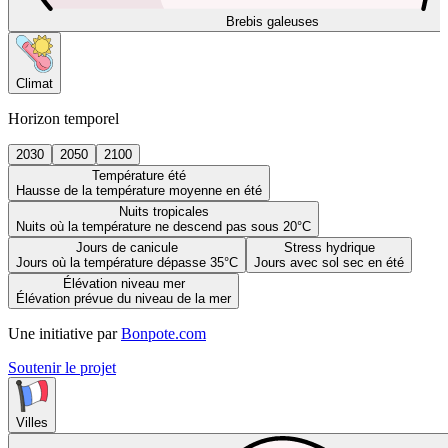
Brebis galeuses
Climat
Horizon temporel
2030
2050
2100
Température été
Hausse de la température moyenne en été
Nuits tropicales
Nuits où la température ne descend pas sous 20°C
Jours de canicule
Stress hydrique
Jours où la température dépasse 35°C
Jours avec sol sec en été
Élévation niveau mer
Élévation prévue du niveau de la mer
Une initiative par
Bonpote.com
Soutenir le projet
Villes