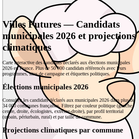
Villes Futures — Candidats
municipales 2026 et projections
climatiques
Carte interactive des candidats déclarés aux élections municipales
2026 en France. Plus de 50 000 candidats référencés avec leurs
programmes, sites de campagne et étiquettes politiques.
Élections municipales 2026
Consultez les candidats déclarés aux municipales 2026 dans plus de
34 000 communes françaises. Filtrez par couleur politique (gauche,
centre, droite, écologistes, extrême-droite), par profil territorial
(urbain, périurbain, rural) et par taille de commune.
Projections climatiques par commune