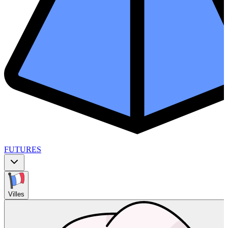
FUTURES
Villes