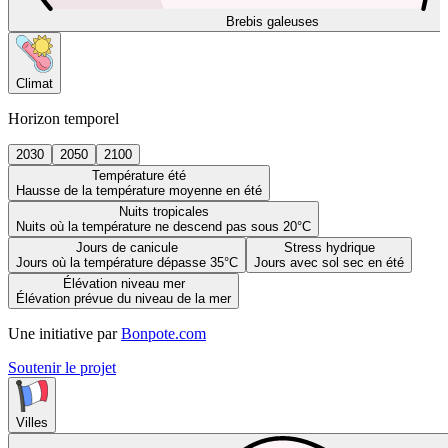
Brebis galeuses
Climat
Horizon temporel
2030
2050
2100
Température été
Hausse de la température moyenne en été
Nuits tropicales
Nuits où la température ne descend pas sous 20°C
Jours de canicule
Stress hydrique
Jours où la température dépasse 35°C
Jours avec sol sec en été
Élévation niveau mer
Élévation prévue du niveau de la mer
Une initiative par
Bonpote.com
Soutenir le projet
Villes