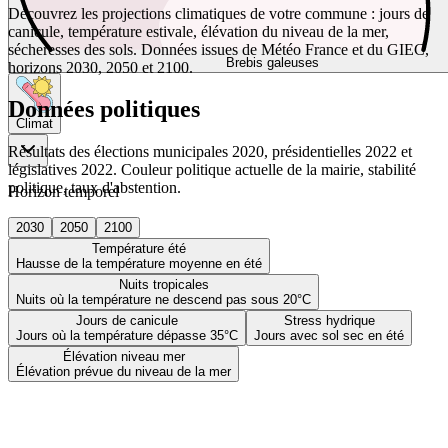
Découvrez les projections climatiques de votre commune : jours de
canicule, température estivale, élévation du niveau de la mer,
sécheresses des sols. Données issues de Météo France et du GIEC,
Brebis galeuses
horizons 2030, 2050 et 2100.
Données politiques
Climat
Résultats des élections municipales 2020, présidentielles 2022 et
législatives 2022. Couleur politique actuelle de la mairie, stabilité
politique, taux d'abstention.
Horizon temporel
2030
2050
2100
Température été
Hausse de la température moyenne en été
Nuits tropicales
Nuits où la température ne descend pas sous 20°C
Jours de canicule
Stress hydrique
Jours où la température dépasse 35°C
Jours avec sol sec en été
Élévation niveau mer
Élévation prévue du niveau de la mer