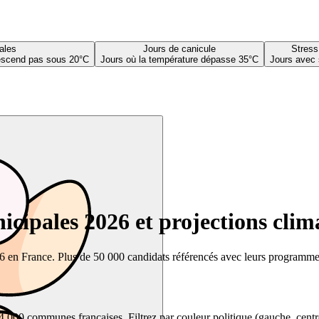
ales
Jours de canicule
Stress
descend pas sous 20°C
Jours où la température dépasse 35°C
Jours avec 
cipales 2026 et projections clim
26 en France. Plus de 50 000 candidats référencés avec leurs programmes,
00 communes françaises. Filtrez par couleur politique (gauche, centre, dr