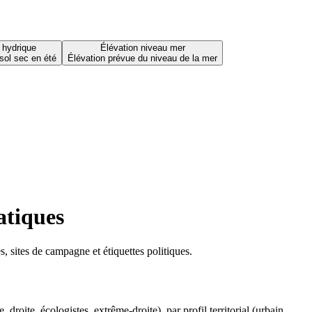
 hydrique
Élévation niveau mer
sol sec en été
Élévation prévue du niveau de la mer
atiques
 sites de campagne et étiquettes politiques.
oite, écologistes, extrême-droite), par profil territorial (urbain,