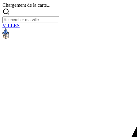
Chargement de la carte...
VILLES