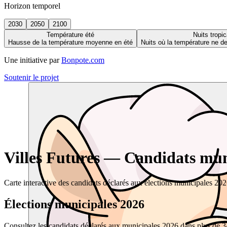
Horizon temporel
2030
2050
2100
Température été
Nuits tropic
Hausse de la température moyenne en été
Nuits où la température ne 
Une initiative par
Bonpote.com
Soutenir le projet
Villes Futures — Candidats muni
Carte interactive des candidats déclarés aux élections municipales 20
Élections municipales 2026
Consultez les candidats déclarés aux municipales 2026 dans plus de 34 0