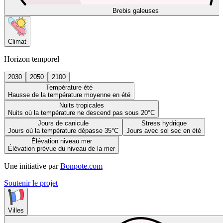
Brebis galeuses
Climat
Horizon temporel
2030
2050
2100
Température été
Hausse de la température moyenne en été
Nuits tropicales
Nuits où la température ne descend pas sous 20°C
Jours de canicule
Stress hydrique
Jours où la température dépasse 35°C
Jours avec sol sec en été
Élévation niveau mer
Élévation prévue du niveau de la mer
Une initiative par
Bonpote.com
Soutenir le projet
Villes