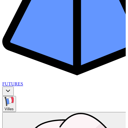
FUTURES
Villes