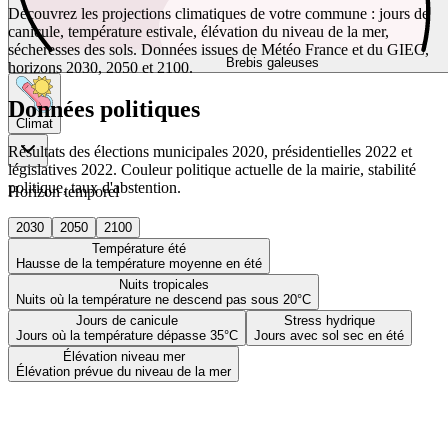
Découvrez les projections climatiques de votre commune : jours de
canicule, température estivale, élévation du niveau de la mer,
sécheresses des sols. Données issues de Météo France et du GIEC,
Brebis galeuses
horizons 2030, 2050 et 2100.
Données politiques
Climat
Résultats des élections municipales 2020, présidentielles 2022 et
législatives 2022. Couleur politique actuelle de la mairie, stabilité
politique, taux d'abstention.
Horizon temporel
2030
2050
2100
Température été
Hausse de la température moyenne en été
Nuits tropicales
Nuits où la température ne descend pas sous 20°C
Jours de canicule
Stress hydrique
Jours où la température dépasse 35°C
Jours avec sol sec en été
Élévation niveau mer
Élévation prévue du niveau de la mer