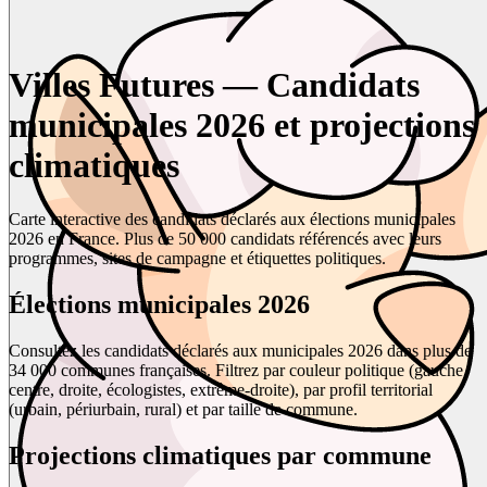
Villes Futures — Candidats
municipales 2026 et projections
climatiques
Carte interactive des candidats déclarés aux élections municipales
2026 en France. Plus de 50 000 candidats référencés avec leurs
programmes, sites de campagne et étiquettes politiques.
Élections municipales 2026
Consultez les candidats déclarés aux municipales 2026 dans plus de
34 000 communes françaises. Filtrez par couleur politique (gauche,
centre, droite, écologistes, extrême-droite), par profil territorial
(urbain, périurbain, rural) et par taille de commune.
Projections climatiques par commune