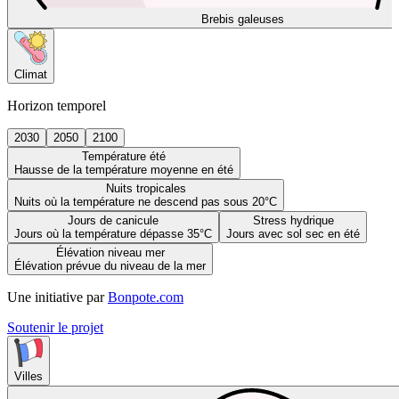
Brebis galeuses
Climat
Horizon temporel
2030
2050
2100
Température été
Hausse de la température moyenne en été
Nuits tropicales
Nuits où la température ne descend pas sous 20°C
Jours de canicule
Stress hydrique
Jours où la température dépasse 35°C
Jours avec sol sec en été
Élévation niveau mer
Élévation prévue du niveau de la mer
Une initiative par
Bonpote.com
Soutenir le projet
Villes