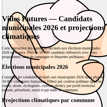
Villes Futures — Candidats
municipales 2026 et projections
climatiques
Carte interactive des candidats déclarés aux élections municipales
2026 en France. Plus de 50 000 candidats référencés avec leurs
programmes, sites de campagne et étiquettes politiques.
Élections municipales 2026
Consultez les candidats déclarés aux municipales 2026 dans plus de
34 000 communes françaises. Filtrez par couleur politique (gauche,
centre, droite, écologistes, extrême-droite), par profil territorial
(urbain, périurbain, rural) et par taille de commune.
Projections climatiques par commune