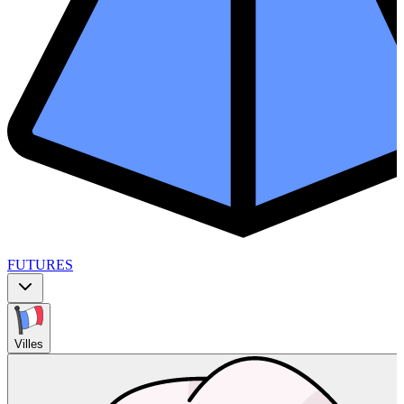
FUTURES
Villes