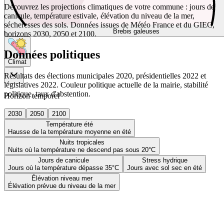
Découvrez les projections climatiques de votre commune : jours de
canicule, température estivale, élévation du niveau de la mer,
sécheresses des sols. Données issues de Météo France et du GIEC,
Brebis galeuses
horizons 2030, 2050 et 2100.
Données politiques
Climat
Résultats des élections municipales 2020, présidentielles 2022 et
législatives 2022. Couleur politique actuelle de la mairie, stabilité
politique, taux d'abstention.
Horizon temporel
2030
2050
2100
Température été
Hausse de la température moyenne en été
Nuits tropicales
Nuits où la température ne descend pas sous 20°C
Jours de canicule
Stress hydrique
Jours où la température dépasse 35°C
Jours avec sol sec en été
Élévation niveau mer
Élévation prévue du niveau de la mer