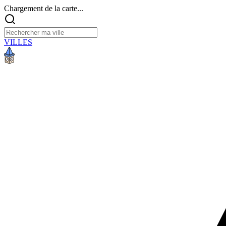
Chargement de la carte...
VILLES