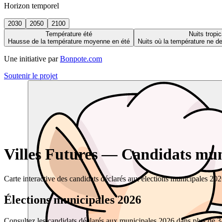
Horizon temporel
2030
2050
2100
Température été
Nuits tropic
Hausse de la température moyenne en été
Nuits où la température ne 
Une initiative par
Bonpote.com
Soutenir le projet
Villes Futures — Candidats muni
Carte interactive des candidats déclarés aux élections municipales 20
Élections municipales 2026
Consultez les candidats déclarés aux municipales 2026 dans plus de 34 0