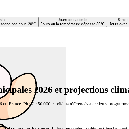
ales
Jours de canicule
Stress
descend pas sous 20°C
Jours où la température dépasse 35°C
Jours avec 
cipales 2026 et projections clim
26 en France. Plus de 50 000 candidats référencés avec leurs programmes,
00 communes françaises. Filtrez par couleur politique (gauche, centre, dr