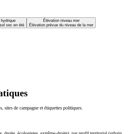
 hydrique
Élévation niveau mer
sol sec en été
Élévation prévue du niveau de la mer
atiques
 sites de campagne et étiquettes politiques.
oite, écologistes, extrême-droite), par profil territorial (urbain,